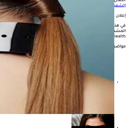
حصان مشدود، فهل
تسريحة ذيل الحصان
المشدود مفيدة لصحة
الشعر
أم ضارة؟
إعلان
في هذه السطور يستعرض "الكونسلتو" تسريحة ذيل الحصان
المشدود مفيدة لصحة الشعر أم ضارة؟- وذلك وفقًا لما جاء بموقع
only my health.
مواضيع ذات صلة
شعرك في الصيف محتاج عناية خاصة.. نصائح للحفاظ عليه