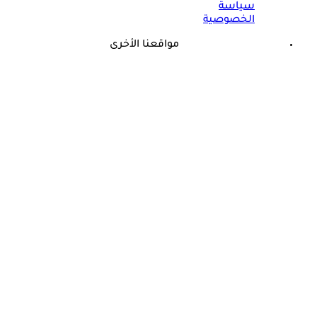
سياسة
الخصوصية
مواقعنا الأخرى
©
جميع الحقوق محفوظة لدى شركة جيميناي ميديا
حسام موافي: عدم علاج الكوليسترول خطر على شرايين هذا عضو