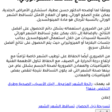
ووفقًا لما أوضحه الدكتور حسن عطية، استشاري الأمراض الجلدية،
يمكن علاج الصلع الوراثي، وهو أن العلاج الأمثل لتساقط الشعر
الوراثي بالنسبة للرجال هو مادة المينوكسديل.
لكن من الضروري استعماله بشكل دائم للحصول على أفضل
النتائج، بالإضافة إلى ذلك يمكن علاج تساقط الشعر الوراثي
بالنسبة للسيدات من خلال استعمال المينوكسديل بجانب
جلسات البلازما أو الميزوثيرابي حيث يتم الحصول على نتائج أفضل
بشكل سريع.
من الضروري أيضًا الحفاظ على ترطيب الشعر خاصة تزامنًا مع
ارتفاع درجة الحرارة في الصيف، مع الحفاظ تناول الأطعمة الغنية
بالفيتامينات والمعادن الضرورية لصحة الجسم بشكل عام، من
بينها صحة الشعر التي قد يكون التساقط نتيجة لنقص بعض
الفيتامينات والمعادن.
قد يهمك:
رائحة الشعر المزعجة.. إليك الأسباب الصحية وطرق
التخلص منها؟
إعلان
تسريحة ذيل الحصان
تساقط الشعر
الشعر
المصادر