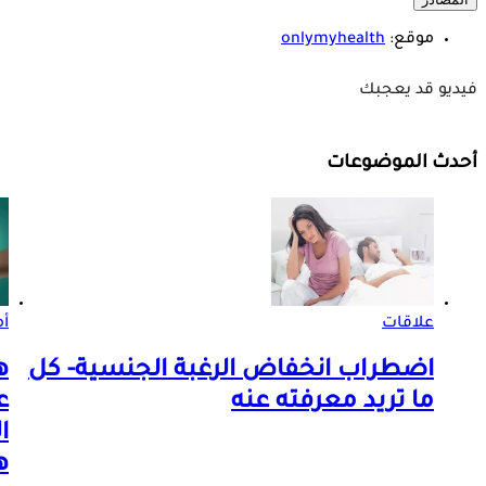
موقع:
onlymyhealth
فيديو قد يعجبك
أحدث الموضوعات
علاقات
أم
اضطراب انخفاض الرغبة الجنسية- كل
ه
ما تريد معرفته عنه
ع
ا
ه