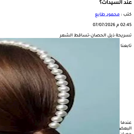
عند السيدات؟
كتب :
محمود طايع
02:45 م
07/07/2026
تسريحة ذيل الحصان-تساقط الشعر
تابعنا على
عندما يتعلق الأمر بتصفيف الشعر، تختلف الأذواق، فبينما يفضل
البعض ترك شعرهم منسدلاً، يفضل آخرون ربطه على شكل ذيل