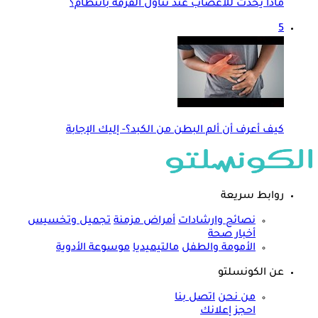
ماذا يحدث للأعصاب عند تناول القرفة بانتظام؟
5
كيف أعرف أن ألم البطن من الكبد؟- إليك الإجابة
روابط سريعة
نصائح وارشادات
أمراض مزمنة
تجميل وتخسيس
أخبار صحة
الأمومة والطفل
مالتيميديا
موسوعة الأدوية
عن الكونسلتو
من نحن
اتصل بنا
احجز إعلانك