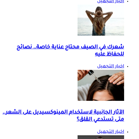
اخبار التجميل
شعرك في الصيف محتاج عناية خاصة.. نصائح
للحفاظ عليه
اخبار التجميل
الآثار الجانبية لاستخدام المينوكسيديل على الشعر..
متى تستدعي القلق؟
اخبار التجميل