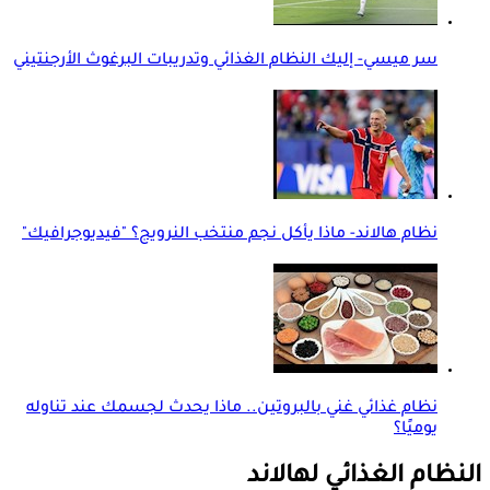
سر ميسي- إليك النظام الغذائي وتدريبات البرغوث الأرجنتيني
نظام هالاند- ماذا يأكل نجم منتخب النرويج؟ "فيديوجرافيك"
نظام غذائي غني بالبروتين.. ماذا يحدث لجسمك عند تناوله
يوميًا؟
النظام الغذائي لهالاند