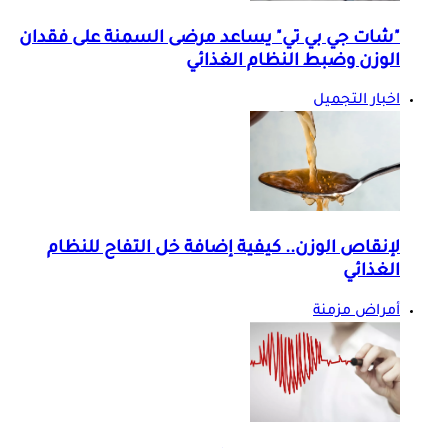
"شات جي بي تي" يساعد مرضى السمنة على فقدان
الوزن وضبط النظام الغذائي
اخبار التجميل
لإنقاص الوزن.. كيفية إضافة خل التفاح للنظام
الغذائي
أمراض مزمنة