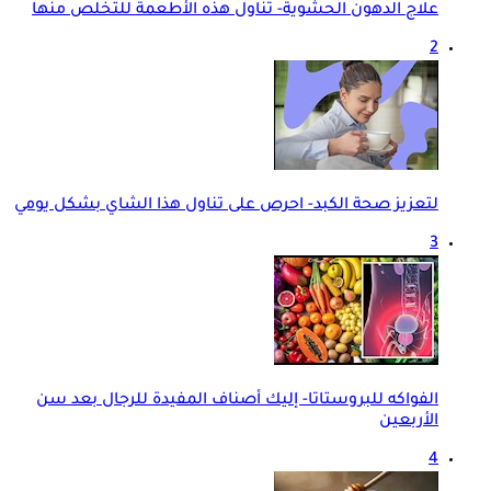
علاج الدهون الحشوية- تناول هذه الأطعمة للتخلص منها
2
لتعزيز صحة الكبد- احرص على تناول هذا الشاي بشكل يومي
3
الفواكه للبروستاتا- إليك أصناف المفيدة للرجال بعد سن
الأربعين
4