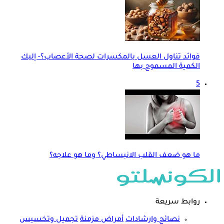
فوائد تناول العسل بالمكسرات لصحة الأعصاب؟- إليك
الكمية المسموح بها
5
ما هو ضعف القلب الانبساطي؟ وما هو علاجه؟
روابط سريعة
نصائح وارشادات
أمراض مزمنة
تجميل وتخسيس