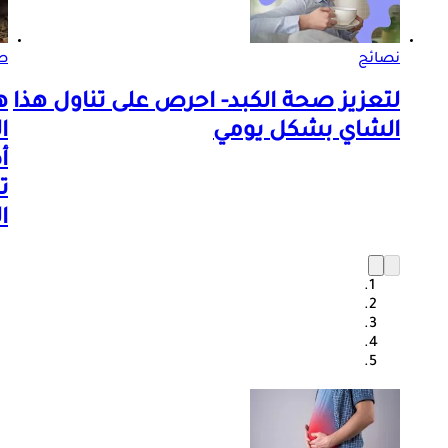
نصائح
صو
لتعزيز صحة الكبد- احرص على تناول هذا
ه
الشاي بشكل يومي
ا
أ
ت
ا