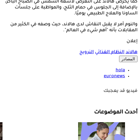
كما يحرص هالاند على التعرض لأشعة الشمس في الصباح الباكر،
بالإضافة إلى الجلوس في حمام الثلج، والمواظبة على جلسات
الساونا والعلاج الطبيعي يوميًا.
والنوم أمر لا يقبل النقاش لدى هالاند، حيث وصفه في الكثير من
المقابلات بأنه "أهم شيء في العالم".
إعلان
هالاند
النظام الغذائي
النرويج
المصادر
hola
euronews
فيديو قد يعجبك
أحدث الموضوعات