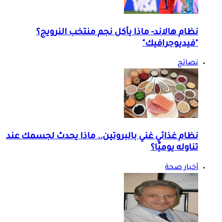
نظام هالاند- ماذا يأكل نجم منتخب النرويج؟
"فيديوجرافيك"
نصائح
نظام غذائي غني بالبروتين.. ماذا يحدث لجسمك عند
تناوله يوميًا؟
أخبار صحة