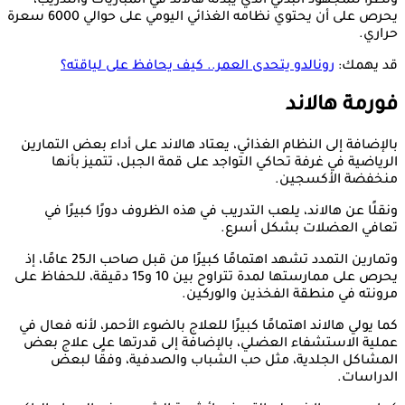
ونظرًا للمجهود البدني الذي يبذله هالاند في المباريات والتدريب،
يحرص على أن يحتوي نظامه الغذائي اليومي على حوالي 6000 سعرة
حراري.
قد يهمك:
رونالدو يتحدى العمر.. كيف يحافظ على لياقته؟
فورمة هالاند
بالإضافة إلى النظام الغذائي، يعتاد هالاند على أداء بعض التمارين
الرياضية في غرفة تحاكي التواجد على قمة الجبل، تتميز بأنها
منخفضة الأكسجين.
ونقلًا عن هالاند، يلعب التدريب في هذه الظروف دورًا كبيرًا في
تعافي العضلات بشكل أسرع.
وتمارين التمدد تشهد اهتمامًا كبيرًا من قبل صاحب الـ25 عامًا، إذ
يحرص على ممارستها لمدة تتراوح بين 10 و15 دقيقة، للحفاظ على
مرونته في منطقة الفخذين والوركين.
كما يولي هالاند اهتمامًا كبيرًا للعلاج بالضوء الأحمر، لأنه فعال في
عملية الاستشفاء العضلي، بالإضافة إلى قدرتها على علاج بعض
المشاكل الجلدية، مثل حب الشباب والصدفية، وفقًا لبعض
الدراسات.