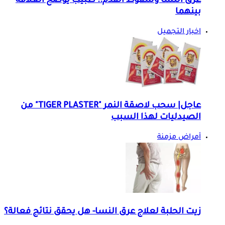
عرق النسا وسقوط القدم.. طبيب يوضح العلاقة
بينهما
اخبار التجميل
عاجل| سحب لاصقة النمر "TIGER PLASTER" من
الصيدليات لهذا السبب
أمراض مزمنة
زيت الحلبة لعلاج عرق النسا- هل يحقق نتائج فعالة؟