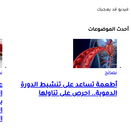
فيديو قد يعجبك
أحدث الموضوعات
نصائح
ن
أطعمة تساعد على تنشيط الدورة
ع
الدموية.. احرص على تناولها
ا
ب
ا
ا