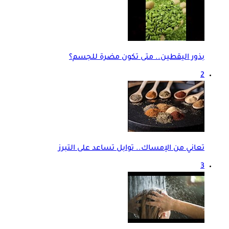
بذور اليقطين.. متى تكون مضرة للجسم؟
2
تعاني من الإمساك.. توابل تساعد على التبرز
3