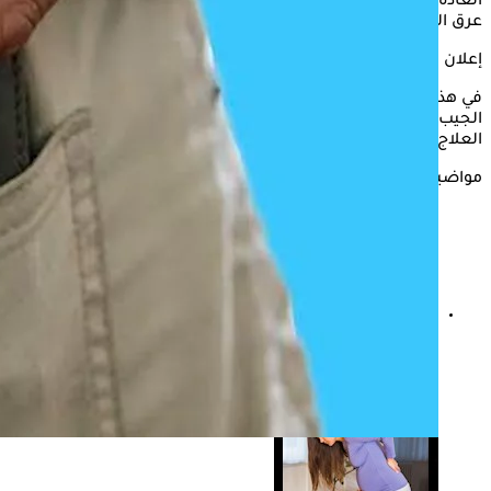
العادة، إلا أن الجلوس عليها يتسبب في مشاكل عديدة منها آلام
عرق النسا.
إعلان
في هذه السطور يستعرض "الكونسلتو" أضرار وضع المحفظة في
الجيب الخلفي، وذلك وفقًا لما أوضحته الدكتورة هبة ناصر، أخصائية
العلاج الطبيعي.
مواضيع ذات صلة
هل عرق النسا له علاقة بالسكري؟- حسام موافي يجيب
ويحسم الجدل