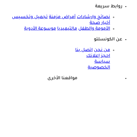
روابط سريعة
نصائح وارشادات
أمراض مزمنة
تجميل وتخسيس
أخبار صحة
الأمومة والطفل
مالتيميديا
موسوعة الأدوية
عن الكونسلتو
من نحن
اتصل بنا
احجز إعلانك
سياسة
الخصوصية
مواقعنا الأخرى
©
جميع الحقوق محفوظة لدى شركة جيميناي ميديا
ذكرى وفاة هند رستم الـ15.. هذا المرض أنهى حياة مارلين مانرو