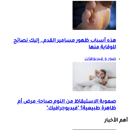
هذه أسباب ظهور مسامير القدم.. إليك نصائح
للوقاية منها
صور و فيديوهات
صعوبة الاستيقاظ من النوم صباحا- مرض أم
ظاهرة طبيعية؟ "فيديوجرافيك"
أهم الأخبار