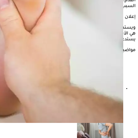
القدم، وعادة ما يكون عرضًا لإصابة أو حالة صحية كامنة، وتحديد
السبب في الحصول يساعد على العلاج المناسب.
إعلان
ويستعرض "الكونسلتو" في السطور التالية، ما هو ألم القدم؟ وما
هي الأسباب المحتملة لألم القدم؟ وكيف يتم علاج آلام القدم؟ ومتى
يستدعي الأمر الذهاب للطبيب؟ بحسب "clevelandclinic".
مواضيع ذات صلة
هل ممارسة الرياضة فور الاستيقاظ من النوم آمنة؟ إليك
الفوائد