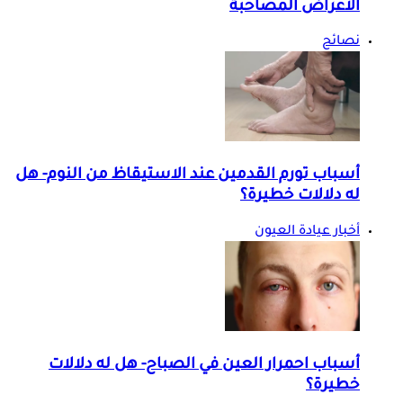
الأعراض المصاحبة
نصائح
أسباب تورم القدمين عند الاستيقاظ من النوم- هل
له دلالات خطيرة؟
أخبار عيادة العيون
أسباب احمرار العين في الصباح- هل له دلالات
خطيرة؟