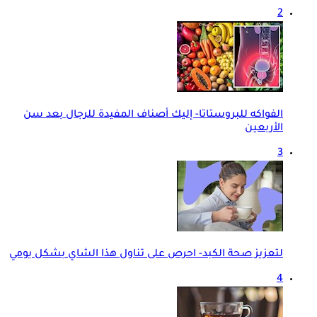
2
الفواكه للبروستاتا- إليك أصناف المفيدة للرجال بعد سن
الأربعين
3
لتعزيز صحة الكبد- احرص على تناول هذا الشاي بشكل يومي
4