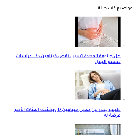
مواضيع ذات صلة
هل جرثومة المعدة تسبب نقص فيتامين د؟.. دراسات
تحسم الجدل
طبيب يحذر من نقص فيتامين D ويكشف الفئات الأكثر
عرضة له