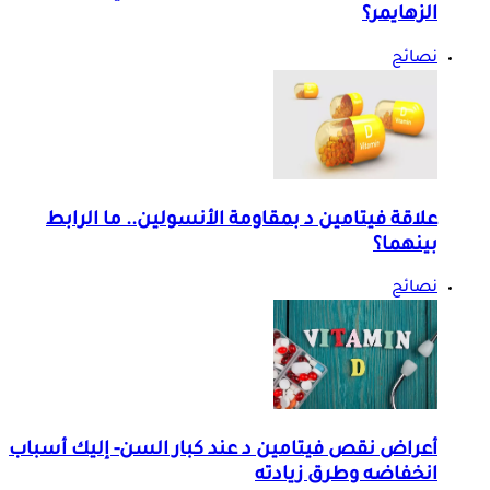
الزهايمر؟
نصائح
علاقة فيتامين د بمقاومة الأنسولين.. ما الرابط
بينهما؟
نصائح
أعراض نقص فيتامين د عند كبار السن- إليك أسباب
انخفاضه وطرق زيادته