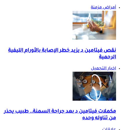
أمراض مزمنة
نقص فيتامين د يزيد خطر الإصابة بالأورام الليفية
الرحمية
اخبار التجميل
مكملات فيتامين د بعد جراحة السمنة.. طبيب يحذر
من تناوله وحده
علاقات