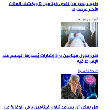
طبيب يحذر من نقص فيتامين D ويكشف الفئات
الأكثر عرضة له
أمراض مزمنة
كثرة تناول فيتامين د- 5 إشارات يُصدرها الجسم عند
الإفراط فيه
صحة نفسية
هل يمكن أن يساعد تناول فيتامين د في الوقاية من