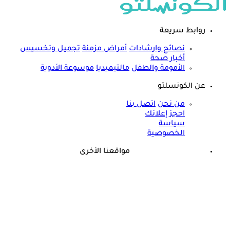
روابط سريعة
نصائح وارشادات
أمراض مزمنة
تجميل وتخسيس
أخبار صحة
الأمومة والطفل
مالتيميديا
موسوعة الأدوية
عن الكونسلتو
من نحن
اتصل بنا
احجز إعلانك
سياسة
الخصوصية
مواقعنا الأخرى
©
جميع الحقوق محفوظة لدى شركة جيميناي ميديا