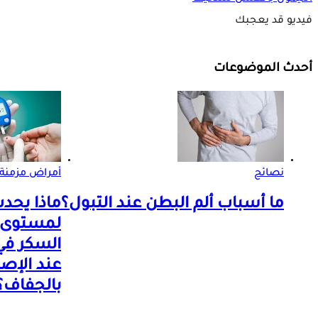
فيديو قد يعجبك
أحدث الموضوعات
نصائح
أمراض مزمنة
ما أسباب ألم البطن عند التبول؟
ماذا يحد
لمستوى
السكر في
عند الإصا
بالجفاف؟