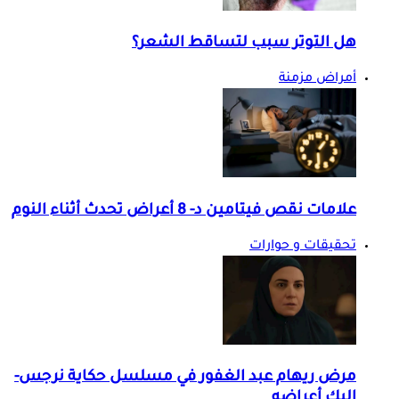
هل التوتر سبب لتساقط الشعر؟
أمراض مزمنة
علامات نقص فيتامين د- 8 أعراض تحدث أثناء النوم
تحقيقات و حوارات
مرض ريهام عبد الغفور في مسلسل حكاية نرجس-
إليك أعراضه