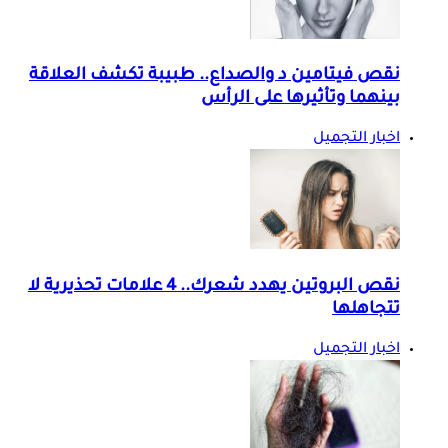
نقص فيتامين د والصداع.. طبيبة تكشف العلاقة
بينهما وتأثيرها على الرأس
اخبار التجميل
نقص البروتين يهدد شعرك.. 4 علامات تحذيرية لا
تتجاهلها
اخبار التجميل