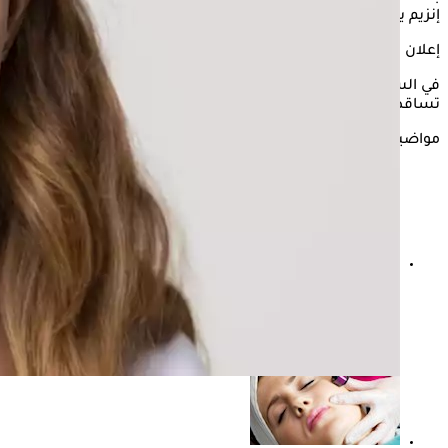
إنزيم يساعد على نمو الخلايا.
إعلان
في السياق التالي، يوضح " الكونسلتو:، تأثير نقص الحديد على
تساقط الشعر، وذلك حسبما جاء في موقع، " medicalnewstoday
مواضيع ذات صلة
هل يمكن أن تسبب تسريحة ذيل الحصان تساقط الشعر
عند السيدات؟