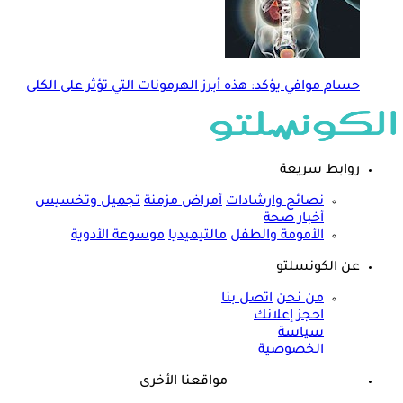
حسام موافي يؤكد: هذه أبرز الهرمونات التي تؤثر على الكلى
روابط سريعة
نصائح وارشادات
أمراض مزمنة
تجميل وتخسيس
أخبار صحة
الأمومة والطفل
مالتيميديا
موسوعة الأدوية
عن الكونسلتو
من نحن
اتصل بنا
احجز إعلانك
سياسة
الخصوصية
مواقعنا الأخرى