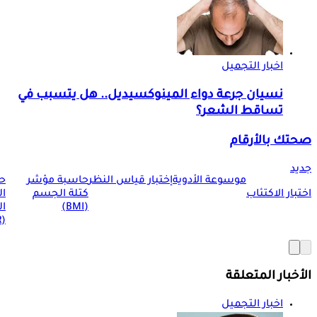
اخبار التجميل
نسيان جرعة دواء المينوكسيديل.. هل يتسبب في
تساقط الشعر؟
صحتك بالأرقام
جديد
موسوعة الأدوية
إختبار قياس النظر
حاسبة مؤشر
ح
اختبار الاكتئاب
كتلة الجسم
ا
(BMI)
ال
(BMR)
الأخبار المتعلقة
اخبار التجميل