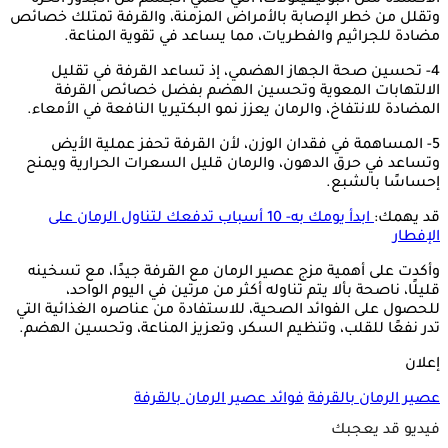
وتقلل من خطر الإصابة بالأمراض المزمنة، والقرفة تمتلك خصائص
مضادة للجراثيم والفطريات، مما يساعد في تقوية المناعة.
4- تحسين صحة الجهاز الهضمي، إذ تساعد القرفة في تقليل
الالتهابات المعوية وتحسين الهضم بفضل خصائص القرفة
المضادة للانتفاخ، والرمان يعزز نمو البكتيريا النافعة في الأمعاء.
5- المساهمة في فقدان الوزن، لأن القرفة تحفز عملية الأيض
وتساعد في حرق الدهون، والرمان قليل السعرات الحرارية ويمنح
إحساسًا بالشبع.
قد يهمك:
ابدأ يومك به- 10 أسباب تدفعك لتناول الرمان على
الإفطار
وأكدت على أهمية مزج عصير الرمان مع القرفة جيدًا، مع تسخينه
قليلًا، ناصحة بألا يتم تناوله أكثر من مرتين في اليوم الواحد،
للحصول على الفوائد الصحية، للاستفادة من عناصره الغذائية التي
تدر نفعًا للقلب، وتنظيم السكر، وتعزيز المناعة، وتحسين الهضم.
إعلان
عصير الرمان بالقرفة
فوائد عصير الرمان بالقرفة
فيديو قد يعجبك