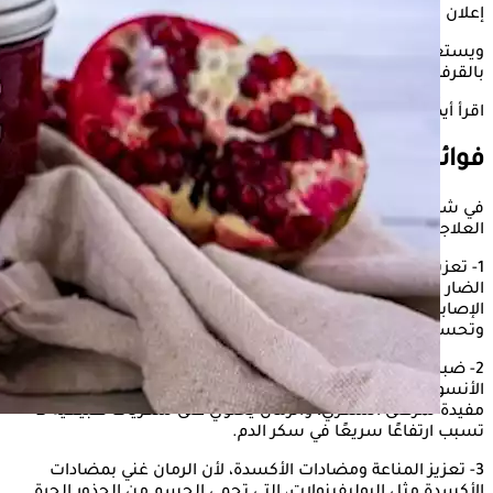
إعلان
ويستعرض "الكونسلتو" في السطور التالية، فوائد عصير الرمان
بالقرفة.
اقرأ أيضًا:
الرمان يعالج جرثومة المعدة - حقيقة أم خرافة؟
فوائد الرمان بالقرفة
في شأن هذا الصدد، قالت الدكتورة هالة عسكر، استشاري التغذية
العلاجية، إن
فوائد عصير الرمان بالقرفة
تتمثل في التالي ذكره:
1- تعزيز صحة القلب، لأن الرمان يساعد في تقليل الكوليسترول
الضار (LDL) وزيادة الكوليسترول الجيد (HDL)، مما يقلل من خطر
الإصابة بأمراض القلب، والقرفة تساهم في خفض ضغط الدم
وتحسين تدفق الدم.
2- ضبط مستوى السكر في الدم، لأن القرفة تحسن حساسية
الأنسولين وتساعد في تقليل مقاومة الأنسولين، مما يجعلها
مفيدة لمرضى السكري، والرمان يحتوي على سكريات طبيعية لا
تسبب ارتفاعًا سريعًا في سكر الدم.
3- تعزيز المناعة ومضادات الأكسدة، لأن الرمان غني بمضادات
الأكسدة مثل البوليفينولات، التي تحمي الجسم من الجذور الحرة