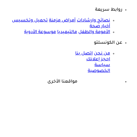
روابط سريعة
نصائح وارشادات
أمراض مزمنة
تجميل وتخسيس
أخبار صحة
الأمومة والطفل
مالتيميديا
موسوعة الأدوية
عن الكونسلتو
من نحن
اتصل بنا
احجز إعلانك
سياسة
الخصوصية
مواقعنا الأخرى
©
جميع الحقوق محفوظة لدى شركة جيميناي ميديا
ذكرى وفاة هند رستم الـ15.. هذا المرض أنهى حياة مارلين مانرو