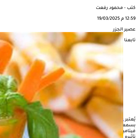
كتب - محمود رفعت
12:59 م
19/03/2025
عصير الجزر
تابعنا على
يُعتبر
عصير الجزر
واحدًا من المشروبات المغذية التي تتمتع
بسمعة طيبة لاحتوائه على العديد من الفوائد الصحية، ويحتوي على
فيتامين أ وخصائصه المضادة للأكسدة، إلا أن هناك تساؤلات حول
تأثيره على الوزن، وإمكانية إضافته في النظام الغذائي أم لا.