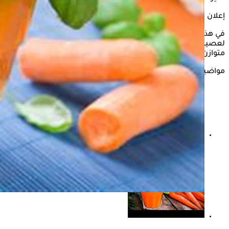
إعلان
في هذا السياق، يلقي "الكونسلتو" الضوء على القيمة الغذائية
لعصير الجزر، وتأثيره على الوزن، وكيفية تضمينه في نظام غذائي
متوازن، وفقا لموقع "هيلث سايت".
مواضيع ذات صلة
هل الوزن الزائد يؤثر على الإنجاب؟