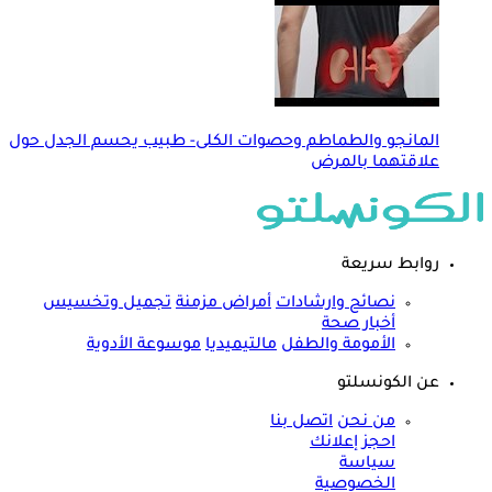
المانجو والطماطم وحصوات الكلى- طبيب يحسم الجدل حول
علاقتهما بالمرض
روابط سريعة
نصائح وارشادات
أمراض مزمنة
تجميل وتخسيس
أخبار صحة
الأمومة والطفل
مالتيميديا
موسوعة الأدوية
عن الكونسلتو
من نحن
اتصل بنا
احجز إعلانك
سياسة
الخصوصية