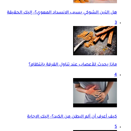
هل التين الشوكي يسبب الانسداد المعوي؟- إليك الحقيقة
3
ماذا يحدث للأعصاب عند تناول القرفة بانتظام؟
4
كيف أعرف أن ألم البطن من الكبد؟- إليك الإجابة
5