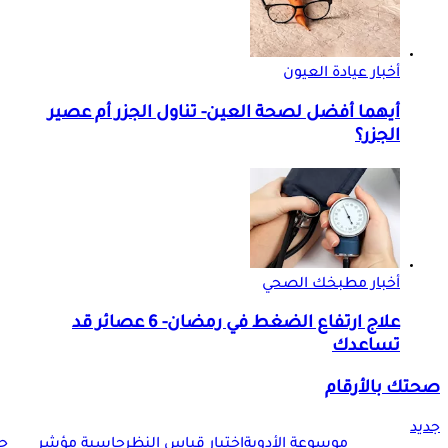
أخبار عيادة العيون
أيهما أفضل لصحة العين- تناول الجزر أم عصير
الجزر؟
أخبار مطبخك الصحي
علاج ارتفاع الضغط في رمضان- 6 عصائر قد
تساعدك
صحتك بالأرقام
جديد
موسوعة الأدوية
إختبار قياس النظر
حاسبة مؤشر
ح