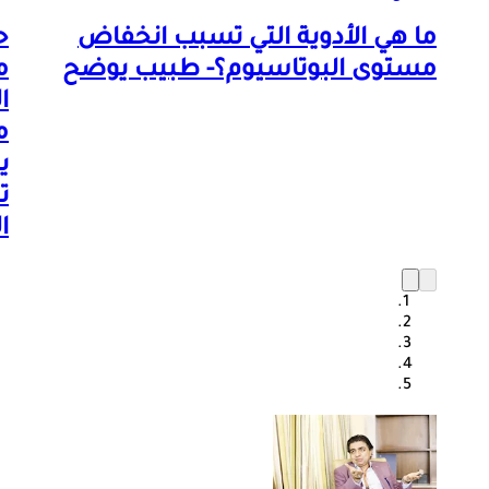
ما هي الأدوية التي تسبب انخفاض
ح
مستوى البوتاسيوم؟- طبيب يوضح
م
ا
م
ي
ت
ا