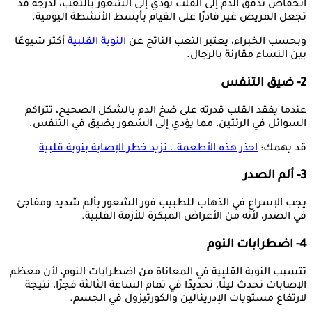
انخفاض تدفق الدم إلى القلب يؤدي إلى الشعور بالتعب، لدرجة قد
تجعل المريض غير قادرًا على القيام بأبسط الأنشطة اليومية.
وبحسب الخبراء، يعتبر التعب الناتج عن
النوبة القلبية
أكثر شيوعًا
بين النساء مقارنة بالرجال.
2- ضيق التنفس
عندما يفقد القلب قدرته على ضخ الدم بالشكل الصحيح، تتراكم
السوائل في الرئتين، مما يؤدي إلى الشعور بضيق في التنفس.
قد يهمك:
احذر هذه الأطعمة.. تزيد خطر الإصابة بنوبة قلبية
3- ألم الصدر
يجب الإسراع في الذهاب للطبيب فور الشعور بألم شديد ومفاجئ
في الصدر، لأنه من الأعراض المبكرة للأزمة القلبية.
4- اضطرابات النوم
تتسبب النوبة القلبية في المعاناة من اضطرابات النوم، لأن معظم
الإصابات تحدث ليلًا، تحديدًا في تمام الساعة الثالثة فجرًا، نتيجة
لارتفاع مستويات الإدرينالين والكورتيزول في الجسم.