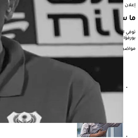
إعلان
ما سبب وفاة الكابتن ميمي عبد الرازق؟
توفي الكابتن ميمي عبد الرازق -الذي بدأ مسيرته الكروية مع نادي
بورفؤاد الرياضي- على إثر إصابته بأزمة قلبية مفاجئة.
مواضيع ذات صلة
نوبة قلبية أم متلازمة القلب المكسور.. كيف تفرق بينهما؟