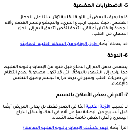
5- الاضطرابات الهضمية
قلما يعرف البعض أن النوبة القلبية تؤثر سلبًا على الجهاز
الهضمي، حيث تسبب ارتجاع المريء والتجشو وعسر الهضم وآلام
المعدة والغثيان أو القي، نتيجة لنقص تتدفق الدم إلى الجزء
السفلي من القلب.
قد يهمك أيضًا:
طرق الوقاية من السكتة القلبية المفاجئة
6- الدوخة
ينخفض تدفق الدم إلى الدماغ قبل فترة من الإصابة بالنوبة القلبية،
مما يؤدي إلى الشعور بالدوخة، التي قد تكون مصحوبة بعدم انتظام
في ضربات القلب وتغير في درجة حرارة الجسم وضيق التنفس
والإغماء.
7- آلام في بعض الأماكن بالجسم
لا تسبب
الأزمة القلبية
ألمًا في الصدر فقط، بل يعاني المريض أيضًا
قبل أسابيع من الإصابة بها من آلام في الفك وأسفل الذراع
اليسرى وأعلى الظهر، خاصةً عند النساء.
اقرأ أيضًا:
كيف تكتشف الإصابة بالنوبة القلبية الصامتة؟