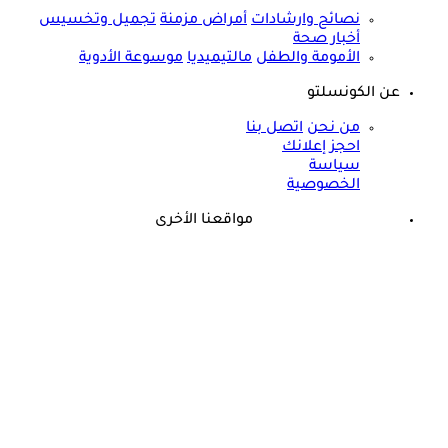
نصائح وارشادات
أمراض مزمنة
تجميل وتخسيس
أخبار صحة
الأمومة والطفل
مالتيميديا
موسوعة الأدوية
عن الكونسلتو
من نحن
اتصل بنا
احجز إعلانك
سياسة
الخصوصية
مواقعنا الأخرى
©
جميع الحقوق محفوظة لدى شركة جيميناي ميديا
حسام موافي: عدم علاج الكوليسترول خطر على شرايين هذا عضو