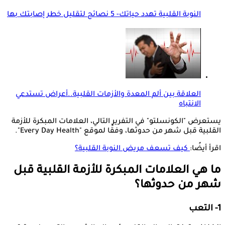
النوبة القلبية تهدد حياتك- 5 نصائح لتقليل خطر إصابتك بها
العلاقة بين ألم المعدة والأزمات القلبية..أعراض تستدعي
الانتباه
يستعرض "الكونسلتو" في التفرير التالي، العلامات المبكرة للأزمة
القلبية قبل شهر من حدوثها، وفقًا لموقع "Every Day Health".
اقرأ أيضًا:
كيف تسعف مريض النوبة القلبية؟
ما هي العلامات المبكرة للأزمة القلبية قبل
شهر من حدوثها؟
1- التعب