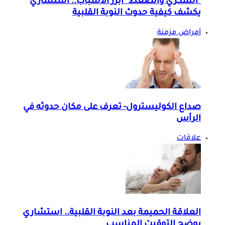
"السكري والضغط" أبرز الأسباب.. استشاري
يكشف كيفية حدوث النوبة القلبية
أمراض مزمنة
صداع الكوليسترول- تعرف على مكان حدوثه في
الرأس
علاقات
العلاقة الحميمة بعد النوبة القلبية.. استشاري
يوضح التوقيت المناسب