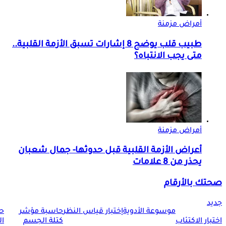
أمراض مزمنة
طبيب قلب يوضح 8 إشارات تسبق الأزمة القلبية..
متى يجب الانتباه؟
أمراض مزمنة
أعراض الأزمة القلبية قبل حدوثها- جمال شعبان
يحذر من 8 علامات
صحتك بالأرقام
جديد
موسوعة الأدوية
إختبار قياس النظر
حاسبة مؤشر
ح
اختبار الاكتئاب
كتلة الجسم
ا