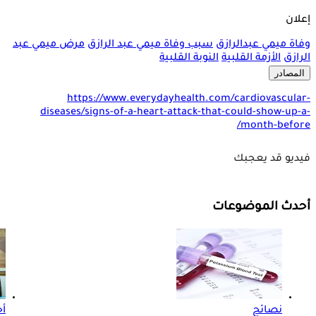
إعلان
وفاة ميمي عبدالرازق
سبب وفاة ميمي عبد الرازق
مرض ميمي عبد
الرازق
الأزمة القلبية
النوبة القلبية
المصادر
https://www.everydayhealth.com/cardiovascular-
diseases/signs-of-a-heart-attack-that-could-show-up-a-
month-before/
فيديو قد يعجبك
أحدث الموضوعات
نصائح
أخ