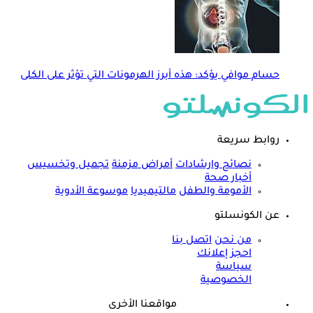
حسام موافي يؤكد: هذه أبرز الهرمونات التي تؤثر على الكلى
روابط سريعة
نصائح وارشادات
أمراض مزمنة
تجميل وتخسيس
أخبار صحة
الأمومة والطفل
مالتيميديا
موسوعة الأدوية
عن الكونسلتو
من نحن
اتصل بنا
احجز إعلانك
سياسة
الخصوصية
مواقعنا الأخرى