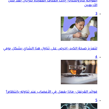
الفواكه للبروستاتا- إليك أصناف المفيدة للرجال بعد سن
الأربعين
3
لتعزيز صحة الكبد- احرص على تناول هذا الشاي بشكل يومي
4
فوائد القرنفل- ماذا يفعل في الأعصاب عند تناوله بانتظام؟
5