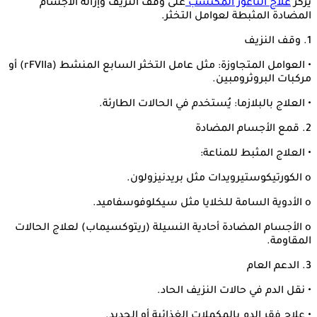
يركز
علاج الناعور المكتسب
على وقف النزيف وإزالة الأجسام
المضادة المثبطة لعوامل التخثر.
1. وقف النزيف
• العوامل المتجاوزة: مثل عامل التخثر السابع المنشط (rFVIIa) أو
مركبات البروثرومبين.
• العلاج بالبلازما: يُستخدم في الحالات الطارئة.
2. قمع الأجسام المضادة
• العلاج المثبط للمناعة:
o الكورتيكوستيرويدات مثل بريدنيزولون.
o الأدوية السامة للخلايا مثل سيكلوفوسفاميد.
o الأجسام المضادة أحادية النسيلة (ريتوكسيماب) لعلاج الحالات
المقاومة.
3. الدعم العام
• نقل الدم في حالات النزيف الحاد.
• علاج فقر الدم بالمكملات الغذائية أو الحديد.