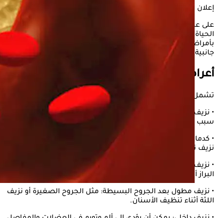
إعلان
على عكس الناعور الوراثي، يحدث هذا المرض في مرحلة متأخرة من
الحياة ويظهر فجأة دون تاريخ عائلي للمرض. يمكن أن يكون مرتبطًا
بأمراض المناعة الذاتية، العدوى، الحمل، الأورام الخبيثة، أو تأثيرات
جانبية لبعض الأدوية.
أعراض
مرض الناعور
المكتسب
تشمل الأعراض الرئيسية لمرض
الناعور المكتسب
ما يلي:
• نزيف عفوي: نزيف مفاجئ في العضلات أو الأنسجة الرخوة دون
سبب واضح.
• كدمات كبيرة غير مبررة: تظهر على الجلد بألوان مختلفة نتيجة
نزيف تحت الجلد.
• نزيف في الجهاز الهضمي أو البولي: قد يظهر على شكل دم في
البراز أو البول.
• نزيف مطول بعد الجروح البسيطة: مثل الجروح الصغيرة أو نزيف
اللثة أثناء تنظيف الأسنان.