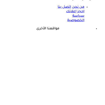
من نحن
اتصل بنا
احجز إعلانك
سياسة
الخصوصية
مواقعنا الأخرى
©
جميع الحقوق محفوظة لدى شركة جيميناي ميديا
حسام موافي يؤكد: هذه أبرز الهرمونات التي تؤثر على الكلى