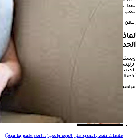
بها مقارنة بالرجال، فما هي الأسباب التي تجعل النساء أكثر عرضة
لهذا النقص، وهل هناك عوامل تتعلق بالبيولوجيا والهرمونات
تلعب دورًا في ذلك.
إعلان
لماذا السيدات أكثر عرضة للإصابة بنقص
الحديد
ويستعرض موقع "الكونسلتو" خلال السطور التالية أبرز الأسباب
الرئيسية التي تجعل السيدات في مقدمة الفئات المعرضة لنقص
الحديد في الجسم وكيفية الوقاية منه، وفقا للدكتورة خالة أباظة
أخصائية الأمراض الجلدية.
مواضيع ذات صلة
علامات نقص الحديد على الوجه والعين.. احذر ظهورها مبكرًا