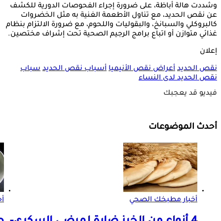
وشددت هالة أباظة، على ضرورة إجراء الفحوصات الدورية للكشف
عن نقص الحديد، مع تناول الأطعمة الغنية به مثل الخضروات
كالبروكلي والسبانخ، والبقوليات واللحوم، مع ضرورة الالتزام بنظام
غذائي متوازن أو اتباع برامج الرجيم الصحية تحت إشراف مختصين.
إعلان
نقص الحديد
أعراض نقص الأنيميا
أسباب نقص الحديد
سباب
نقص الحديد لدى النساء
فيديو قد يعجبك
أحدث الموضوعات
أخبار مطبخك الصحي
أ