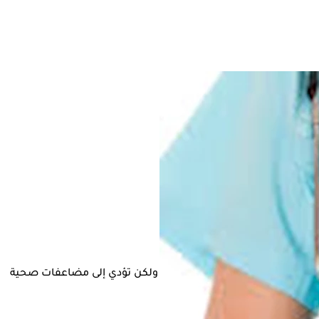
ى المزمن من الأمراض الصامتة التي تتطور ببطء ولكن تؤدي إلى مضاعفات صحية