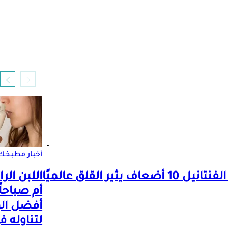
أخبار مطبخك
ثير القلق عالميًا
اللبن الرا
أم صباحاً
أفضل ال
لتناوله ف