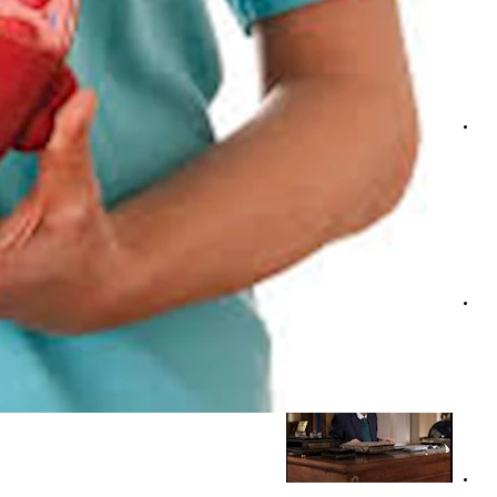
الشد العضلي وأمراض الكلى.. طبيب يوضح العلاقة بينهما؟
أعراض حمض اليوريك- 7 علامات لزيادته في الجسم عند النساء