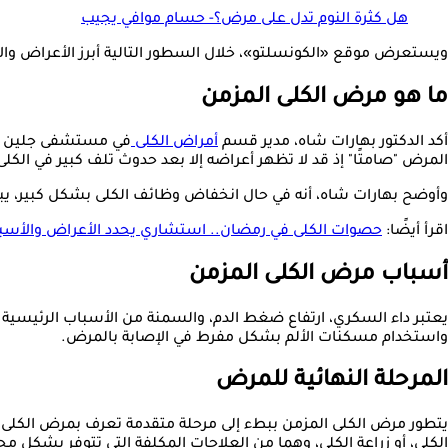
هل كثرة النوم تدل على مرض؟- حسام موافي يجيب
ويستعرض موقع «الكونسلتو»، خلال السطور التالية أبرز الأعراض والأسباب الت
ما هو مرض الكلى المزمن
أكد الدكتور بهارات شاه، مدير قسم
أمراض الكلى
في مستشفى جلين إيجل
المرض "صامتًا" إذ قد لا تظهر أعراضه إلا بعد حدوث تلف كبير في الكلى
وأوضح بهارات شاه، أنه في حال انخفاض وظائف الكلى بشكل كبير، يبد
اقرأ أيضًا:
حصوات الكلى في رمضان.. استشاري يحدد الأعراض والأسب
أسباب مرض الكلى المزمن
يعتبر داء السكري، ارتفاع ضغط الدم، والسمنة من الأسباب الرئيسية ا
واستخدام مسكنات الألم بشكل مفرط في الإصابة بالمرض.
المرحلة النهائية للمرض
يتطور مرض الكلى المزمن ببطء إلى مرحلة متقدمة تعرف بمرض الكلى في 
الكلى، أو زراعة الكلى، وهما من العلاجات المكلفة التي تتوفر بشكل 