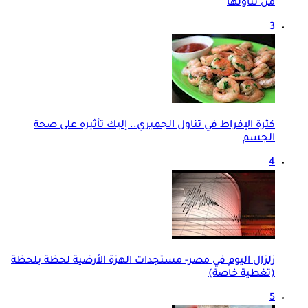
من تناولها
3
كثرة الإفراط في تناول الجمبري.. إليك تأثيره على صحة
الجسم
4
زلزال اليوم في مصر- مستجدات الهزة الأرضية لحظة بلحظة
(تغطية خاصة)
5