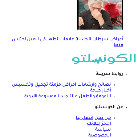
أعراض سرطان الجلد- 9 علامات تظهر في العين احترس
منها
روابط سريعة
نصائح وارشادات
أمراض مزمنة
تجميل وتخسيس
أخبار صحة
الأمومة والطفل
مالتيميديا
موسوعة الأدوية
عن الكونسلتو
من نحن
اتصل بنا
احجز إعلانك
سياسة
الخصوصية