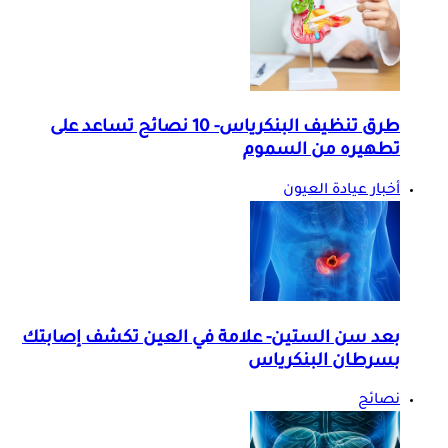
طرق تنظيف البنكرياس- 10 نصائح تساعد على
تطهيره من السموم
أخبار عيادة العيون
بعد سن الستين- علامة في العين تكشف إصابتك
بسرطان البنكرياس
نصائح