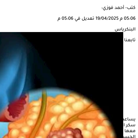
كتب- أحمد فوزي:
05:06 م
19/04/2025
تعديل في 05:06 م
البنكرياس
تابعنا على
يساعد
البنكرياس
الجسم في هضم الأطعمة، من خلال التحكم في
سكر الدم، ومع ذلك يمكن العيش بدونه في حالات معينة تتطلب
معها المواظبة على تناول الأدوية التي تقوم بنفس وظائفه في
الجسم.