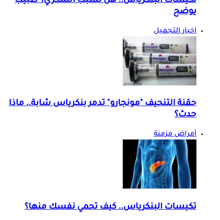
تكيسات البنكرياس.. هل تسبب السكري؟ طبيب
يوضح
اخبار التجميل
حقنة التنحيف "مونجارو" تدمر بنكرياس شابة.. ماذا
حدث؟
أمراض مزمنة
تكيسات البنكرياس.. كيف تحمي نفسك منها؟