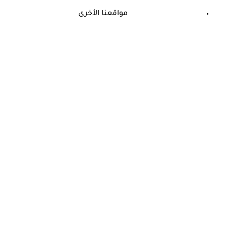
مواقعنا الأخرى
©
جميع الحقوق محفوظة لدى شركة جيميناي ميديا
ما هو العصب الذي يسبب الدوخة؟- حسام موافي يجيب