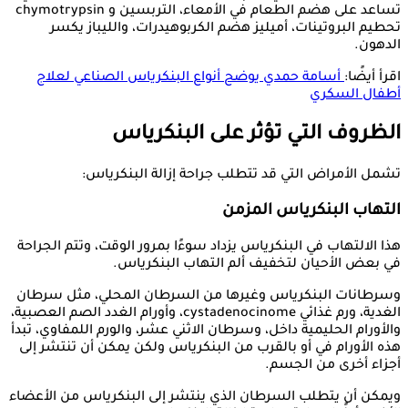
تساعد على هضم الطعام في الأمعاء، التربسين و chymotrypsin
تحطيم البروتينات، أميليز هضم الكربوهيدرات، والليباز يكسر
الدهون.
اقرأ أيضًا:
أسامة حمدي يوضح أنواع البنكرياس الصناعي لعلاج
أطفال السكري
الظروف التي تؤثر على البنكرياس
تشمل الأمراض التي قد تتطلب جراحة إزالة البنكرياس:
التهاب البنكرياس المزمن
هذا الالتهاب في البنكرياس يزداد سوءًا بمرور الوقت، وتتم الجراحة
في بعض الأحيان لتخفيف ألم التهاب البنكرياس.
وسرطانات البنكرياس وغيرها من السرطان المحلي، مثل سرطان
الغدية، ورم غذائي cystadenocinome، وأورام الغدد الصم العصبية،
والأورام الحليمية داخل، وسرطان الاثني عشر، والورم اللمفاوي، تبدأ
هذه الأورام في أو بالقرب من البنكرياس ولكن يمكن أن تنتشر إلى
أجزاء أخرى من الجسم.
ويمكن أن يتطلب السرطان الذي ينتشر إلى البنكرياس من الأعضاء