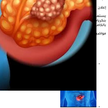
إعلان
يستعرض "الكونسلتو" في التقرير التالي، كيف يمكن العيش بدون
بنكرياس، وما هي الحالات التي يتم فيها
استئصال البنكرياس
بالكامل، وما هي وظائف البنكرياس في الجسم، وفقا لـ"healthline"
مواضيع ذات صلة
طرق تنظيف البنكرياس- 10 نصائح تساعد على تطهيره من
السموم