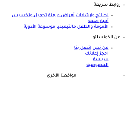
روابط سريعة
نصائح وارشادات
أمراض مزمنة
تجميل وتخسيس
أخبار صحة
الأمومة والطفل
مالتيميديا
موسوعة الأدوية
عن الكونسلتو
من نحن
اتصل بنا
احجز إعلانك
سياسة
الخصوصية
مواقعنا الأخرى
©
جميع الحقوق محفوظة لدى شركة جيميناي ميديا
برعاية مجانية.. أسامة حمدي يزف بشرى للأطفال المصابين
بالسكري في مصر