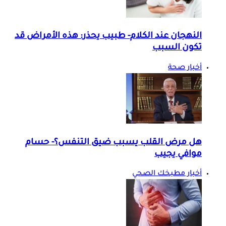
النهجان عند الكلام- طبيب يحذر: هذه الأمراض قد
تكون السبب
أخبار صحة
هل مرض القلب يسبب ضيق التنفس؟- حسام
موافي يجيب
أخبار مطبخك الصحي