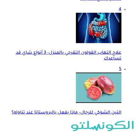
4
علاج التهاب القولون التقرحي بالمنزل- 3 أنواع شاي قد
تساعدك
5
التين الشوكي للرجال- ماذا يفعل بالبروستاتا عند تناوله؟