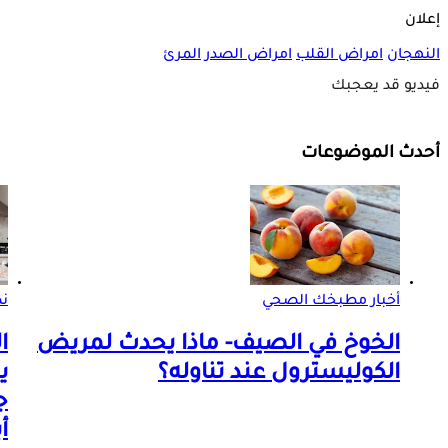
إعلان
النهجان
امراض القلب
امراض الصدر
المرئ
فيديو قد يعجبك
أحدث الموضوعات
أخبار مطبخك الصحي
ن
الخوخ في الصيف- ماذا يحدث لمريض
ا
الكوليسترول عند تناوله؟
ي
ج
أ