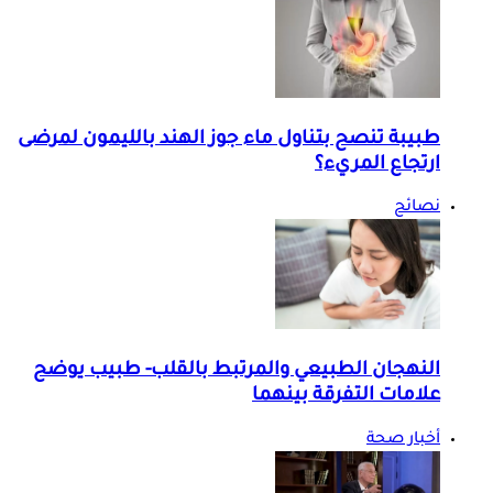
طبيبة تنصح بتناول ماء جوز الهند بالليمون لمرضى
ارتجاع المريء؟
نصائح
النهجان الطبيعي والمرتبط بالقلب- طبيب يوضح
علامات التفرقة بينهما
أخبار صحة