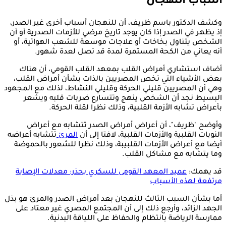
أسباب النهجان
وكشف الدكتور باسم ظريف، أن للنهجان أسباب أخرى غير الصدر،
إذ يظهر في الصدر إذا كان يوجد تاريخ مرضي للأزمات الصدرية أو أن
الشخص يتناول بخاخات أو علاجات موسعة للشعب الهوائية، أو
أنه يعاني من الكحة المستمرة لمدة قد تصل لعدة شهور.
أضاف استشاري أمراض القلب بمعهد القلب القومي، أن هناك
بعض الأشياء التي تخص المصريين بالذات بشأن أمراض القلب،
وهي أن المصريين قليلي الحركة وقليلي النشاط، لذلك مع المجهود
البسيط نجد أن الشخص ينهج وتتسارع ضربات قلبه ويشعر
بأعراض تشابه الأزمة القلبية، وذلك نظرا لقلة الحركة.
وأوضح "ظريف"، أن أعراض أمراض الصدر تتشابه مع أعراض
النوبات القلبية والأزمات القلبية، لافتا إلى أن
المرئ
تتشابه أعراضه
أيضا مع أعراض الأزمات القلبيبة، وذلك نظرا للشعور بالحموضة
وما يتشابه مع مشاكل القلب.
قد يهمك:
عميد المعهد القومى للسكري يحذر: معدلات الإصابة
مرتفعة لهذه الأسباب
أما بشأن السبب الثالث للنهجان بعد أمراض الصدر والمرئ هو بذل
الجهد الزائد، وأرجع ذلك إلى أن المجتمع المصري غير معتاد على
ممارسة الرياضة بانتظام والحفاظ على اللياقة البدنية.