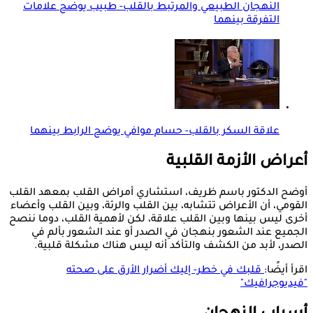
النهجان الطبيعي والمرتبط بالقلب- طبيب يوضح علامات
التفرقة بينهما
علاقة السكر بالقلب- حسام موافي يوضح الرابط بينهما
أعراض الأزمة القلبية
أوضح الدكتور باسم ظريف، استشاري أمراض القلب بمعهد القلب
القومي، أن الأعراض تتشابه، بين القلب والرئة، وبين القلب وأعضاء
أخرى ليس بينها وبين القلب علاقة، لكن لأهمية القلب، دوما ننصح
الجميع عند الشعور بنهجان في الصدر أو عند الشعور بألم في
الصدر، لأبد من الكشف والتأكد أنه ليس هناك مشكلة قلبية.
اقرأ أيضًا:
قلبك في خطر- إليك أضرار الأرق على صحته
"فيديوجرافيك"