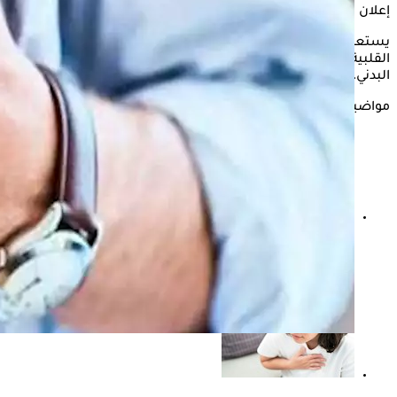
إعلان
يستعرض "الكونسلتو" في التقرير التالي، تشابه أعراض الأزمة
القلبية مع مشكلات صحية أخرى في الصدر والمرئ والنشاط
البدني، وما هي اسباب النهجان.
مواضيع ذات صلة
طبيبة تنصح بتناول ماء جوز الهند بالليمون لمرضى ارتجاع
المريء؟