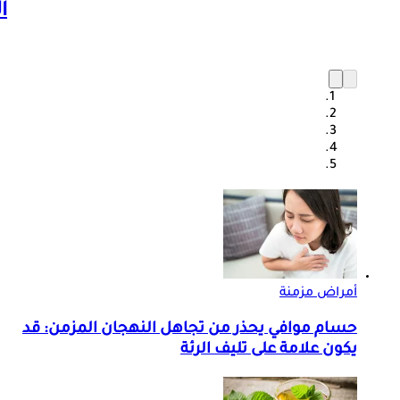
ا
أمراض مزمنة
حسام موافي يحذر من تجاهل النهجان المزمن: قد
يكون علامة على تليف الرئة