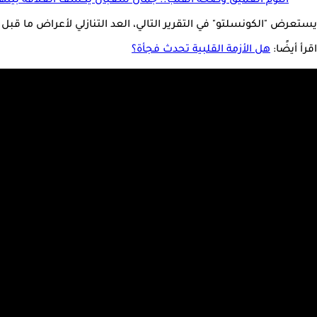
النوم العميق وصحة القلب.. جمال شعبان يكشف العلاقة بينه
يستعرض "الكونسلتو" في التقرير التالي، العد التنازلي لأعراض ما قبل 
اقرأ أيضًا:
هل الأزمة القلبية تحدث فجأة؟