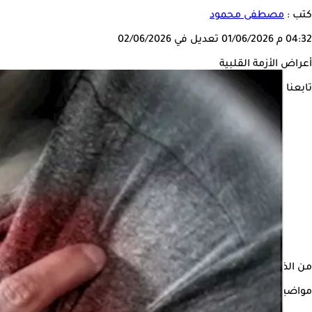
كتب :
مصطفى محمود
04:32 م
01/06/2026
تعديل في 02/06/2026
أعراض الأزمة القلبية
تابعنا على
من الضروري أن نكون على دراية بأعراض
الأزمة القلبية
قبل حدوثها، لل
مواضيع ذات صلة