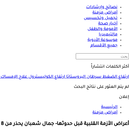
نصائح وإرشادات
أمراض مزمنة
تجميل وتخسيس
أخبار صحة
الأمومة والطفل
مالتيميديا
موسوعة الأدوية
جميع الأقسام
أكثر الكلمات انتشاراً
ارتفاع الضغط
سرطان البروستاتا
ارتفاع الكوليسترول
علاج الإمساك
لم يتم العثور على نتائج البحث
إعلان
الرئيسية
أمراض مزمنة
أعراض الأزمة القلبية قبل حدوثها- جمال شعبان يحذر من 8 علامات