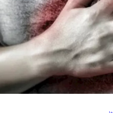
ها
اص)