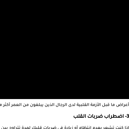
أعراض ما قبل الأزمة القلبية لدى الرجال الذين يبلغون من العمر أكثر من 50 عامًا غالبًا ما تشمل تساقط ال
3- اضطراب ضربات القلب
إذا كنت تشعر بعدم انتظام أو زيادة في ضربات قلبك لمدة تتراوح بين 