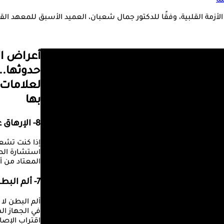
ما
الأزمة القلبية، وفقًا للدكتور جمال شعبان، العميد الأسبق للمعهد ال
أعراض ال
حدوثها.. 
لعلامات 
بها
8- الإرهاق غير المعتاد
إذا كنت تشع
استشارة الطبي
المعتاد من أ
7- ألم البطن
ألم البطن لا
في الجهاز ال
اقتراب الإصاب