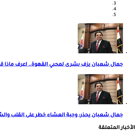
جمال شعبان يزف بشرى لمحبي القهوة.. اعرف ماذا قا
جمال شعبان يحذر: وجبة العشاء خطر على القلب والش
الأخبار المتعلقة