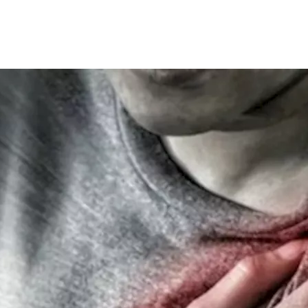
إسراع في الذهاب للطبيب فور اكتشافها.