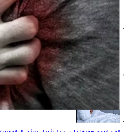
جلطات القلب في الصيف- جمال شعبان يقدم روشتة الوقاية من
جمال شعبان: أنقذت حياة حسام حسن من مرض في القلب (خ