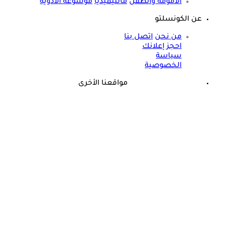
الأمومة والطفل
مالتيميديا
موسوعة الأدوية
عن الكونسلتو
من نحن
اتصل بنا
احجز إعلانك
سياسة
الخصوصية
مواقعنا الأخرى
©
جميع الحقوق محفوظة لدى شركة جيميناي ميديا
حسام موافي: عدم علاج الكوليسترول خطر على شرايين هذا عضو