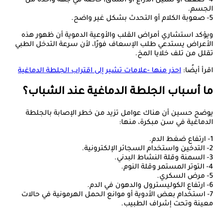
4- ضعف أو تنميل الذراع أو الساق، خاصة في جهة واحدة من
الجسم.
5- صعوبة الكلام أو التحدث بشكل غير واضح.
ويؤكد استشاري أمراض القلب والأوعية الدموية أن ظهور هذه
الأعراض يستدعي طلب الإسعاف فورًا، لأن سرعة التدخل الطبي
تقلل من تلف خلايا المخ.
اقرأ أيضًا:
احذر منها -علامات تشير إلى اقتراب الجلطة الدماغية
ما أسباب الجلطة الدماغية عند الشباب؟
يوضح حسين أن هناك عوامل تزيد من خطر الإصابة بالجلطة
الدماغية في سن مبكرة، منها:
1- ارتفاع ضغط الدم.
2- التدخين واستخدام السجائر الإلكترونية.
3- السمنة وقلة النشاط البدني.
4- التوتر المستمر وقلة النوم.
5- مرض السكري.
6- ارتفاع الكوليسترول والدهون في الدم.
7- استخدام بعض الأدوية أو موانع الحمل الهرمونية في حالات
معينة وتحت إشراف الطبيب.