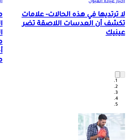
أخبار عيادة العيون
أخ
لا ترتديها في هذه الحالات- علامات
م
تكشف أن العدسات اللاصقة تضر
ا
عينيك
ا
م
أ
م