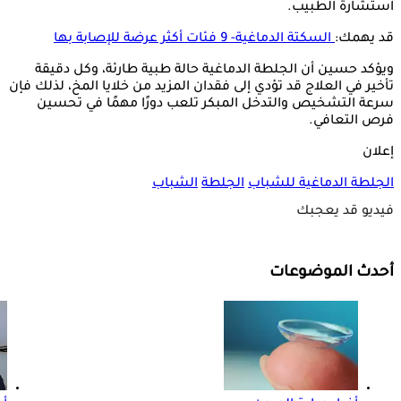
استشارة الطبيب.
قد يهمك:
السكتة الدماغية- 9 فئات أكثر عرضة للإصابة بها
ويؤكد حسين أن الجلطة الدماغية حالة طبية طارئة، وكل دقيقة
تأخير في العلاج قد تؤدي إلى فقدان المزيد من خلايا المخ، لذلك فإن
سرعة التشخيص والتدخل المبكر تلعب دورًا مهمًا في تحسين
فرص التعافي.
إعلان
الجلطة الدماغية للشباب
الجلطة
الشباب
فيديو قد يعجبك
أحدث الموضوعات