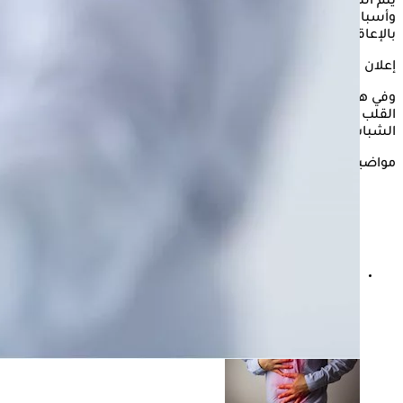
يتم التعامل معها بسرعة، لذلك فإن التعرف على أعراضها
وأسبابها يُعد أمرًا ضروريًا لإنقاذ الحياة وتقليل فرص الإصابة
بالإعاقة.
إعلان
وفي هذا السياق، يوضح الدكتور شريف حسين، استشاري أمراض
القلب والأوعية الدموية، أسباب الإصابة بالجلطة الدماغية لدى
الشباب، وأهم طرق الوقاية منها.
مواضيع ذات صلة
دوالي الساقين- طبيب يوضح متى تستدعي القلق؟