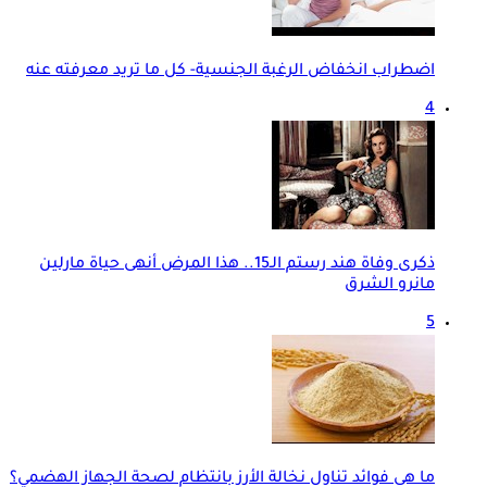
اضطراب انخفاض الرغبة الجنسية- كل ما تريد معرفته عنه
4
ذكرى وفاة هند رستم الـ15.. هذا المرض أنهى حياة مارلين
مانرو الشرق
5
ما هى فوائد تناول نخالة الأرز بانتظام لصحة الجهاز الهضمي؟