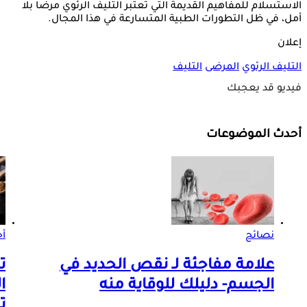
الاستسلام للمفاهيم القديمة التي تعتبر التليف الرئوي مرضاً بلا
أمل، في ظل التطورات الطبية المتسارعة في هذا المجال.
إعلان
التليف الرئوي
المرضى
التليف
فيديو قد يعجبك
أحدث الموضوعات
نصائح
أ
علامة مفاجئة لـ نقص الحديد في
ت
الجسم- دليلك للوقاية منه
ا
ت