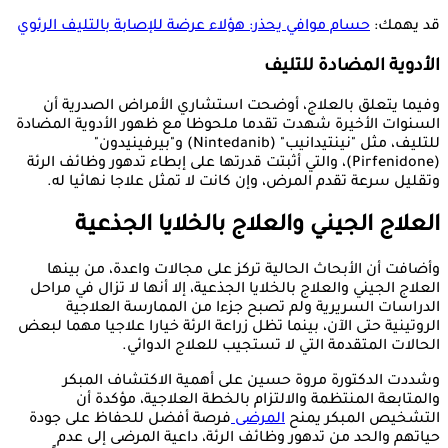
قد يهمك:
حسام موافي يحذر: هؤلاء عرضة للإصابة بالتليف الرئوي
الأدوية المضادة للتليف
وفيما يتعلق بالعلاج، أوضحت استشاري الأمراض الصدرية أن
السنوات الأخيرة شهدت تقدما ملحوظا مع ظهور الأدوية المضادة
للتليف، مثل "نينتيدانيب" (Nintedanib) و"بيرفينيدون"
(Pirfenidone)، والتي أثبتت قدرتها على إبطاء تدهور وظائف الرئة
وتقليل سرعة تقدم المرض، وإن كانت لا تمثل علاجا نهائيا له.
العلاج الجيني والعلاج بالخلايا الجذعية
وأضافت أن الأبحاث الحالية تركز على مجالات واعدة، من بينها
العلاج الجيني والعلاج بالخلايا الجذعية، إلا أنها لا تزال في مراحل
الدراسات السريرية ولم تصبح جزءا من الممارسة العلاجية
الروتينية حتى الآن، بينما تظل زراعة الرئة خيارا علاجيا مهما لبعض
الحالات المتقدمة التي لا تستجيب للعلاج الدوائي.
وشددت الدكتورة مروة حسين على أهمية الاكتشاف المبكر
والمتابعة المنتظمة والالتزام بالخطة العلاجية، مؤكدة أن
التشخيص المبكر يمنح
المرضى
فرصة أفضل للحفاظ على جودة
حياتهم والحد من تدهور وظائف الرئة، داعية المرضى إلى عدم