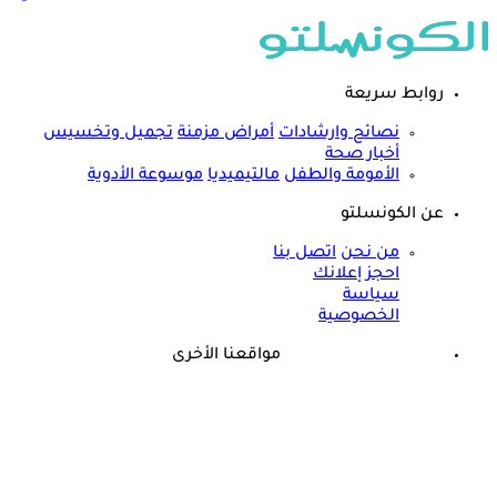
روابط سريعة
نصائح وارشادات
أمراض مزمنة
تجميل وتخسيس
أخبار صحة
الأمومة والطفل
مالتيميديا
موسوعة الأدوية
عن الكونسلتو
من نحن
اتصل بنا
احجز إعلانك
سياسة
الخصوصية
مواقعنا الأخرى
©
جميع الحقوق محفوظة لدى شركة جيميناي ميديا