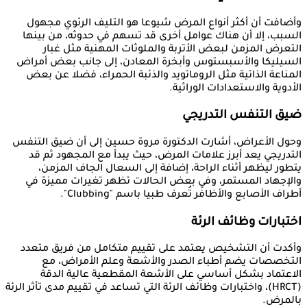
وأضافت أن أكثر أنواع المرض شيوعا هو التليف الرئوي مجهول
السبب، إلا أن هناك عوامل أخرى قد تسهم في حدوثه، من بينها
التعرض المزمن لبعض الأتربة والملوثات المهنية مثل غبار
السيليكا والأسبستوس وأبخرة المعادن، إلى جانب بعض أمراض
المناعة الذاتية مثل الروماتويد والذئبة الحمراء، فضلا عن بعض
الأدوية والاستعدادات الوراثية.
ضيق التنفس التدريجي
وحول الأعراض، أشارت الدكتورة مروة حسين إلى أن ضيق التنفس
التدريجي يعد أبرز علامات المرض، حيث يبدأ مع المجهود ثم قد
يتطور ليظهر أثناء الراحة، إضافة إلى السعال الجاف المزمن،
والإجهاد المستمر، وفي بعض الحالات تظهر تغيرات مميزة في
أطراف الأصابع والأظافر تُعرف طبيا باسم "Clubbing".
اختبارات وظائف الرئة
وأكدت أن التشخيص يعتمد على تقييم متكامل من فريق متعدد
التخصصات يضم أطباء الصدر والأشعة وعلم الأمراض، مع
الاعتماد بشكل أساسي على الأشعة المقطعية عالية الدقة
(HRCT)، واختبارات وظائف الرئة التي تساعد في تقييم مدى تأثر الرئة
بالمرض.