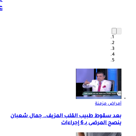
ع
أمراض مزمنة
بعد سقوط طبيب القلب المزيف.. جمال شعبان
ينصح المرضى بـ 6 إجراءات