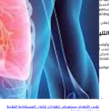
كما كان يُعتقد في السابق، مشيرة إلى أن التطورات العلمية
الحديثة أحدثت تحولا كبيرا في فهم المرض وطرق التعامل معه، ما
ساهم في تحسين فرص السيطرة على تطوره والحفاظ على
وظائف الرئة لفترات أطول.
إعلان
التليف الرئوي مرض تنفسي مزمن
وأوضحت أن التليف الرئوي، هو مرض تنفسي مزمن يحدث نتيجة
تندب أو تليف في النسيج الخلالي للرئة، ما يؤدي إلى زيادة سماكة
جدران الحويصلات الهوائية وانخفاض مرونة الرئة، وبالتالي ضعف
كفاءة تبادل الغازات والأكسجين داخل الجسم.
مواضيع ذات صلة
نقيب الأطباء يستعرض تطورات قانون المسؤولية الطبية