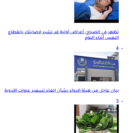
تظهر في الصباح- أعراض أولية قد تشير لإصابتك بانقطاع
النفس أثناء النوم
4
بيان عاجل من هيئة الدواء بشأن إلغاء تسعير عبوات الأدوية
5