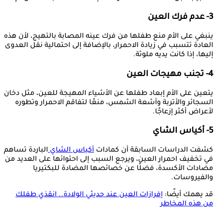
3- عدم فرك العين
ينبغي على الأم منع طفلها من فرك عينه المصابة بالتهيج، لأن هذه
العادة تتسبب في زيادة الاحمرار، بالإضافة إلى احتمالية نقل العدوى
إليها، إذا كانت يديه ملوثة.
4- تجنب مهيجات العين
يتعين على الأم إبعاد طفلها عن الأشياء المهيجة للعين، مثل دخان
السجائر والأتربة وأشعة الشمس، منعًا لتفاقم الاحمرار وتطوره
لأعراض أكثر إزعاجًا.
5- أكياس الشاي
كشفت الدراسات السابقة أن كمادات
أكياس الشاي
الباردة تساهم
في تخفيف احمرار العين، ويرجع السبب إلى احتوائها على العديد من
مضادات الأكسدة، فضلًا عن خصائصها المضادة للبكتيريا
والفيروسات.
قد يهمك أيضًا:
إفرازات العين عند حديثي الولادة.. انقذي طفلك
من هذه المخاطر