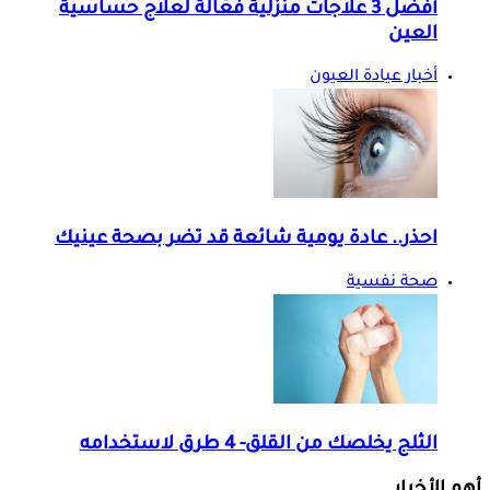
أفضل 3 علاجات منزلية فعّالة لعلاج حساسية
العين
أخبار عيادة العيون
احذر.. عادة يومية شائعة قد تضر بصحة عينيك
صحة نفسية
الثلج يخلصك من القلق- 4 طرق لاستخدامه