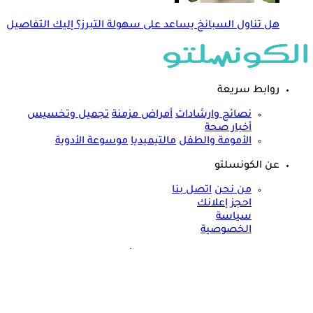
هل تناول السبانخ يساعد على سهولة التبرز؟ إليك التفاصيل
روابط سريعة
نصائح وارشادات
أمراض مزمنة
تجميل وتخسيس
أخبار صحة
الأمومة والطفل
مالتيميديا
موسوعة الأدوية
عن الكونسلتو
من نحن
اتصل بنا
احجز إعلانك
سياسة
الخصوصية
مواقعنا الأخرى