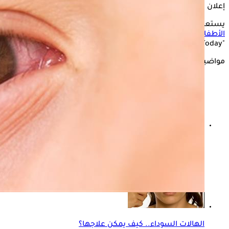
إعلان
يستعرض "الكونسلتو" في التقرير التالي، أسباب
احمرار العين عند
الأطفال
والطرق الطبيعية الفعالة في علاجها، وفقًا لموقع
"Medical News Today".
مواضيع ذات صلة
حرارة طفلك مرتفعة؟- طبيب يحذر الأمهات من هذه الأخطاء
الهالات السوداء.. كيف يمكن علاجها؟