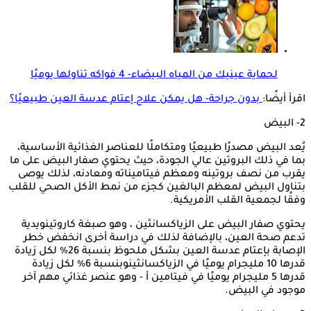
لحماية عينيك من المياه البيضاء- 4 فواكه تناولها يوميًا
اقرأ أيضًا:
بدون جراحة- هل يمكن علاج إعتام عدسة العين طبيعيًا؟
2- البيض
يُعد البيض مصدرًا طبيعيًا ومتكاملًا للعناصر الغذائية الأساسية،
بما في ذلك البروتين عالي الجودة، حيث يحتوي صفار البيض على ما
يقرب من نصف بروتينه ومعظم فيتاميناته ومعادنه، لذلك يوصى
بتناول البيض لمعظم البالغين كجزء من نمط الأكل الصحي للقلب
وفقًا لجمعية القلب الأمريكية.
يحتوي صفار البيض على الزياكسانثين ، وهو صبغة كاروتينويدية
تدعم صحة العين، بالإضافة لذلك في دراسة أخرى انخفض خطر
الإصابة بإعتام عدسة العين بشكل ملحوظ بنسبة 26% لكل زيادة
قدرها 10 مليجرام يوميًا في الزياكسانثينوبنسبة 6% لكل زيادة
قدرها 5 مليجرام يوميًا في فيتامين أ - وهو عنصر غذائي مهم آخر
موجود في البيض.