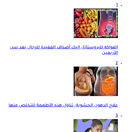
1
الفواكه للبروستاتا- إليك أصناف المفيدة للرجال بعد سن
الأربعين
2
علاج الدهون الحشوية- تناول هذه الأطعمة للتخلص منها
3