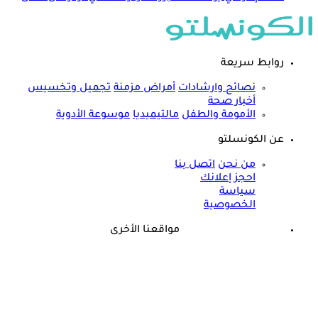
روابط سريعة
نصائح وارشادات
أمراض مزمنة
تجميل وتخسيس
أخبار صحة
الأمومة والطفل
مالتيميديا
موسوعة الأدوية
عن الكونسلتو
من نحن
اتصل بنا
احجز إعلانك
سياسة
الخصوصية
مواقعنا الأخرى
©
جميع الحقوق محفوظة لدى شركة جيميناي ميديا