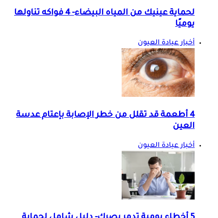
لحماية عينيك من المياه البيضاء- 4 فواكه تناولها
يوميًا
أخبار عيادة العيون
4 أطعمة قد تقلل من خطر الإصابة بإعتام عدسة
العين
أخبار عيادة العيون
5 أخطاء يومية تدمر بصرك- دليل شامل لحماية