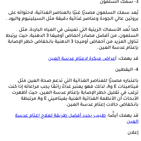
3- سمك السلمون
يُعد سمك السلمون مصدرًا غنيًا بالعناصر الغذائية، لاحتوائه على
بروتين عالي الجودة وعناصر غذائية دقيقة مثل السيلينيوم واليود .
كما تُعد الأسماك الزيتية التي تعيش في المياه الباردة، مثل
السلمون، من أفضل مصادر أحماض أوميغا 3 الدهنية، حيث يرتبط
تناول المزيد من أحماض أوميجا 3 الدهنية بانخفاض خطر الإصابة
بإعتام عدسة العين.
قد يهمك: أ
عراض مبكرة لإعتام عدسة العين
4- اليقطين
باعتباره مصدرًا للعناصر الغذائية التي تدعم صحة العين مثل
فيتامينات E وA، لذلك فهو يعتبر غذاءً رائعًا يجب مراعاته إذا كنت
ترغب في تقليل خطر الإصابة بإعتام عدسة العين، حيث أظهرت
الأبحاث أن الأنظمة الغذائية الغنية بفيتاميني E وA مرتبطة
بانخفاض حالات إعتام عدسة العين.
قد يهمك أيضًَا:
طبيب يحدد أفضل طريقة لعلاج إعتام عدسة
العين
إعلان