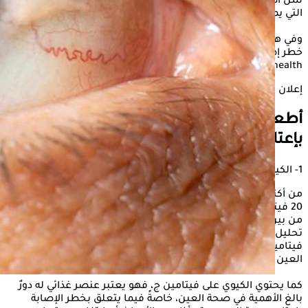
سن أصغر ، ورغم ذلك هناك بعض التغييرات الغذائية ونمط الحياة
التي يمكنك القيام بها لتقليل من مخاطر الإصابة بها.
وفي هذا الصدد، يوضح " الكونسلتو"، أبرز الأطعمة التي قد تقلل من
خطر إصابتك بإعتام عدسة العين، وذلك حسبما جاء في موقع، "
verywellhealth".
إعلان
أطعمة قد تساعد في تقليل خطر الإصابة
بإعتام عدسة العين
1- الكيوي الذهبي
من أكثر الفواكه غنىً بالعناصر الغذائية يحتوي الكيوي على أكثر من
20 فيتامينًا ومعدنًا، حيث يحتوي على أعلى محتوى من فيتامين سي
من بين جميع الفواكه التي يتم تناولها بشكل شائع، حيث أظهر
تحليل تلوي أجري عام 2016 لـ 30 دراسة أن تناول كمية أكبر من
فيتامين سي كان مرتبطًا بانخفاض خطر الإصابة بإعتام عدسة
العين.
كما يحتوي الكيوي على فيتامين ج، فهو يعتبر عنصر غذائي له دورٌ
بالغ الأهمية في صحة العين، خاصةً فيما يتعلق بخطر الإصابة