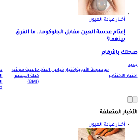
أخبار عيادة العيون
إعتام عدسة العين مقابل الجلوكوما.. ما الفرق
بينهما؟
صحتك بالأرقام
جديد
موسوعة الأدوية
إختبار قياس النظر
حاسبة مؤشر
ح
اختبار الاكتئاب
كتلة الجسم
ا
(BMI)
ال
(BMR)
الأخبار المتعلقة
أخبار عيادة العيون