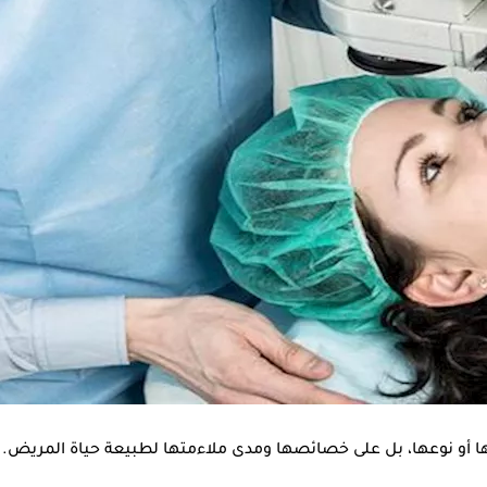
عين شمس، أهم المعلومات التي يجب الانتباه لها قبل إجراء عملية ال
كون أسهل وأسرع في التعافي، موضحًا أن تأخير التدخل حتى تصل
العدس
عملية بشكل كبير.
ا أو نوعها، بل على خصائصها ومدى ملاءمتها لطبيعة حياة المريض.