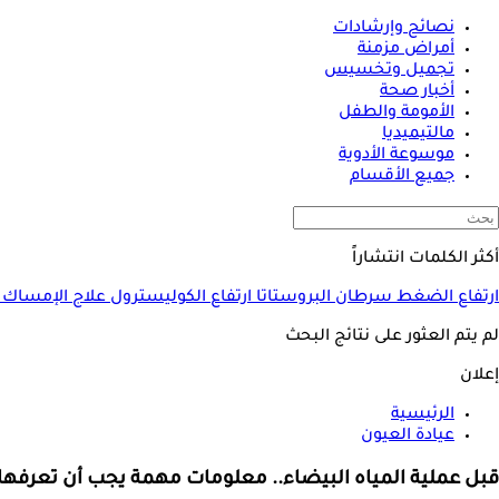
نصائح وإرشادات
أمراض مزمنة
تجميل وتخسيس
أخبار صحة
الأمومة والطفل
مالتيميديا
موسوعة الأدوية
جميع الأقسام
أكثر الكلمات انتشاراً
ارتفاع الضغط
سرطان البروستاتا
ارتفاع الكوليسترول
علاج الإمساك
لم يتم العثور على نتائج البحث
إعلان
الرئيسية
عيادة العيون
قبل عملية المياه البيضاء.. معلومات مهمة يجب أن تعرفها 