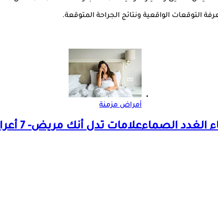
 التوقعات الواقعية ونتائج الجراحة المتوقعة.
أمراض مزمنة
علامات تدل أنك مريض- 7 أعراض تظهر على الجسم في الصباح