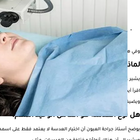
لماذا تلتهب العين بعد عملية المياه البيضاء؟
وفي هذا السياق، يوضح الدكتور هشام غريب، أستاذ جراحة العيون بطب 
لماذا يُفضل إجراء عملية المياه البيضاء مُبكرًا؟
يشير غريب إلى أن إجراء عملية المياه البيضاء في المراحل المبكرة ي
اقرأ أيضًا:
طبيب يكشف عن علاج سريع وآمن للمياه البيضاء
ويضيف أن التشخيص المبكر والمتابعة يساعدان على تحسين نتائج ال
هل نوع العدسة هو العامل الوحيد المهم؟
يوضح أستاذ جراحة العيون أن اختيار العدسة لا يعتمد فقط على اسمه