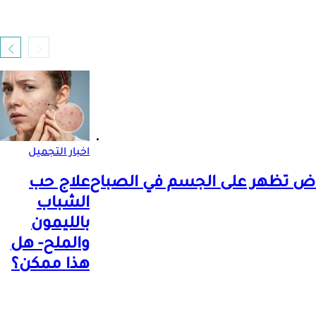
اخبار التجميل
علاج حب
الشباب
بالليمون
والملح- هل
هذا ممكن؟