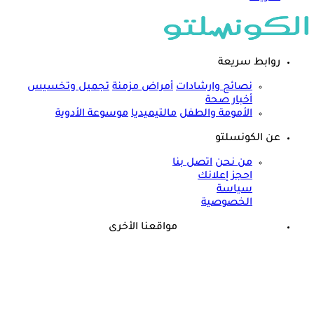
روابط سريعة
نصائح وارشادات
أمراض مزمنة
تجميل وتخسيس
أخبار صحة
الأمومة والطفل
مالتيميديا
موسوعة الأدوية
عن الكونسلتو
من نحن
اتصل بنا
احجز إعلانك
سياسة
الخصوصية
مواقعنا الأخرى
©
جميع الحقوق محفوظة لدى شركة جيميناي ميديا