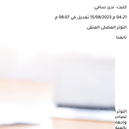
كتبت- ندى سامي:
04:21 م
15/08/2023
تعديل في 08:07 م
التوتر العضلي العنقي
تابعنا على
التوتر العضلي العنقي هو تقلصات لا إرادية لعضلات الرقبة، عادة ما
تصاحبها أعراض أخرى مثل الألم والتيبس. تعد التواءات الرقبة
وإجهادها أكثر الأسباب شيوعًا، ولكن قد يحدث التوتر العضلي
بالعنق نتيجة اتباع عادات غير صحية.