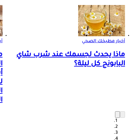
أخبار مطبخك الصحي
أ
ماذا يحدث لجسمك عند شرب شاي
م
البابونج كل ليلة؟
ا
أ
ل
ا
ا