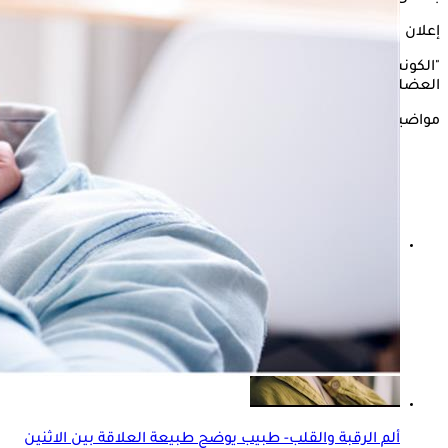
إعلان
"الكونسلتو" يستعرض في التقرير التالي أسباب الإصابة بالتوتر
العضلي العنقي، وفقًا لـ "Cleveland clinic".
مواضيع ذات صلة
علاقة ألم الرقبة بـ الغدة الدرقية- تعرف على الرابط بينهما
ألم الرقبة والقلب- طبيب يوضح طبيعة العلاقة بين الاثنين