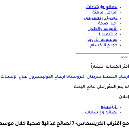
نصائح وإرشادات
أمراض مزمنة
تجميل وتخسيس
أخبار صحة
الأمومة والطفل
مالتيميديا
موسوعة الأدوية
جميع الأقسام
أكثر الكلمات انتشاراً
ارتفاع الضغط
سرطان البروستاتا
ارتفاع الكوليسترول
علاج الإمساك
لم يتم العثور على نتائج البحث
إعلان
الرئيسية
نصائح و إرشادات
مع اقتراب الكريسماس- 7 نصائح غذائية صحية خلال موسم الأعياد