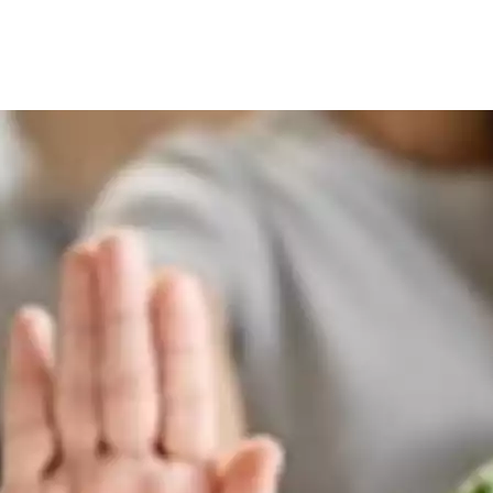
حدي في الحفاظ على الأهداف الصحية واللياقة البدنية، فمن السهل 