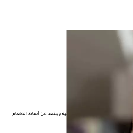
أن ينغمس الشخص في الأطعمة الشهية ويبتعد عن أنماط الطعام