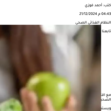
كتب: أحمد فوزي
04:43 م
21/12/2024
النظام الغذائي الصحي
تابعنا على
مع اقتراب موسم الأعياد والحفلات والتجمعات العائلية، يتزايد الت
الصحية، مما قد يؤدي إلى زيادة الوزن ومشاكل في الهضم.
ويستعرض "الكونسلتو"، في التقرير التالي، 7 نصائح غذائية تساعد على التمتع بالعطلات دون التأثير على الصحة العامة، وفقًا لـ"" thehealthsite.