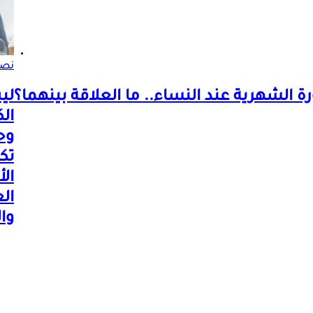
نصا
رة الشهرية عند النساء.. ما العلاقة بينهما؟
لي
ال
وح
تك
ال
ال
وا