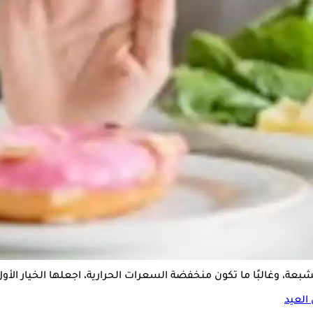
ساعدك في تجنب الإفراط في تناول الطعام ويقلل من إغراء تناول ال
حاول أن تختار الأطعمة الصحية مثل الفواكه، الخضروات، الحبوب الكامل
يرة من الأطعمة التي تحبها، حتى تتمكن من الاستمتاع بالنكهات المخت
 مشبعة، وغالبًا ما تكون منخفضة السعرات الحرارية، اجعلها الخيار الأو
العيد