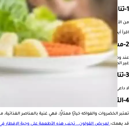
1-تناول الطعام قبل مغادرة المنزل
من الأفضل تناول وجبة خفيفة وصحية قبل التوجه إلى الحفلة، ذلك سي
اقرأ أيضًا:
قبل عيد الفطر- دليلك الغذائي للاحتفال به بأمان
2-مسح طاولة الطعام
عند وصولك إلى الحفلة، خذ وقتًا لتفقد خيارات الطعام قبل ملء طبقك، 
غير الصحية.
3-تناول كميات صغيرة من الطعام
لا داعي لتناول كميات كبيرة من الطعام. بدلًا من ذلك، اختر حصصًا صغ
4-التركيز على الخضروات والفواكه
تعتبر الخضروات والفواكه خيارًا ممتازًا، فهي غنية بالعناصر الغذائية،
قد يهمك:
لمريض القولون.. تجنب هذه الأطعمة على وجبة الإفطار في 