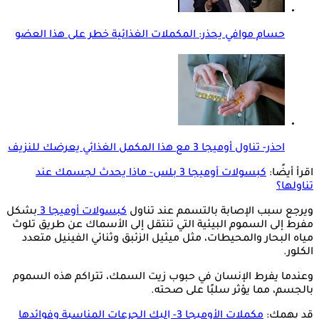
حسام موافي يحذر: المكملات الغذائية خطر على هذا العضو
احذر- تناول أوميجا 3 مع هذا المكمل الغذائي يعرضك للنزيف
اقرأ أيضًا:
كبسولات أوميجا 3 بلس- ماذا يحدث لجسمك عند
تناولها؟
ويرجع سبب الإصابة بالتسمم عند تناول
كبسولات أوميجا 3
بشكل
مفرط إلى السموم البيئية التي تنتقل إلى الأسماك عن طريق تلوث
مياه البحار والمحيطات، مثل ميثيل الزئبق وثنائي الفينيل متعدد
الكلور.
وعندما يفرط الإنسان في حبوب زيت السمك، تتراكم هذه السموم
بالجسم، مما يؤثر سلبًا على صحته.
قد يهمك:
مكملات الأوميجا 3- إليك الجرعات المناسبة وفوائدها