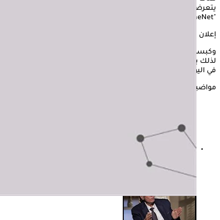
يتعرض الإنسان للإصابة بالتسمم، بحسب تقرير منشور بموقع
"MedicineNet".
إعلان
وكبسولات أوميجا 3 هي المكمل الغذائي الشهير المقصود هنا،
لذلك يجب استشارة الطبيب قبل تناولها، لتحديد الجرعة الآمنة منه
في اليوم، منعًا للإصابة بالتسمم.
مواضيع ذات صلة
تناول أوميجا 3 يوميًا- ماذا تفعل بجسمك؟