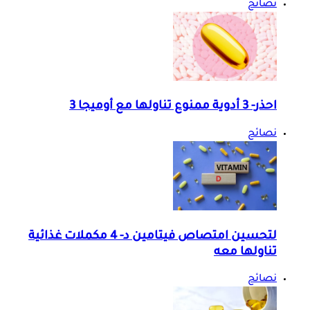
نصائح
احذر- 3 أدوية ممنوع تناولها مع أوميجا 3
نصائح
لتحسين امتصاص فيتامين د- 4 مكملات غذائية
تناولها معه
نصائح