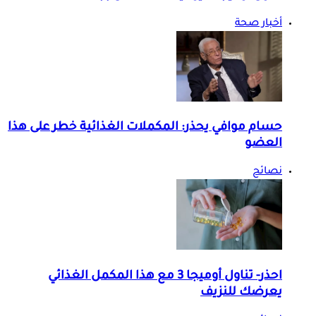
أخبار صحة
حسام موافي يحذر: المكملات الغذائية خطر على هذا
العضو
نصائح
احذر- تناول أوميجا 3 مع هذا المكمل الغذائي
يعرضك للنزيف