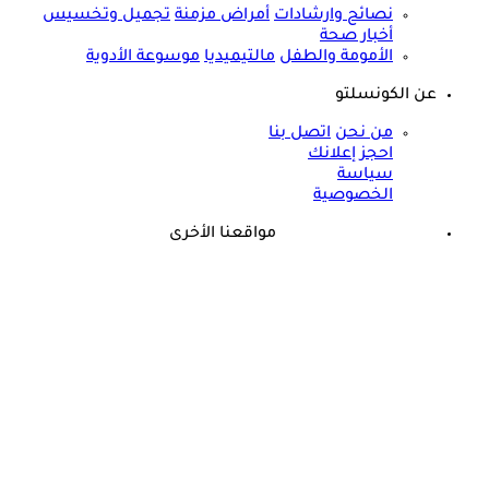
نصائح وارشادات
أمراض مزمنة
تجميل وتخسيس
أخبار صحة
الأمومة والطفل
مالتيميديا
موسوعة الأدوية
عن الكونسلتو
من نحن
اتصل بنا
احجز إعلانك
سياسة
الخصوصية
مواقعنا الأخرى
©
جميع الحقوق محفوظة لدى شركة جيميناي ميديا
ذكرى وفاة هند رستم الـ15.. هذا المرض أنهى حياة مارلين مانرو
الشرق