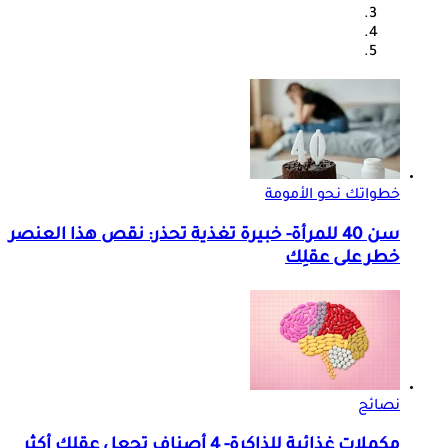
خطواتك نحو الأمومة
سن 40 للمرأة- خبيرة تغذية تحذر: نقص هذا العنصر
خطر على عقلِك
نصائح
مكملات غذائية للذاكرة- 4 أصناف تجعل عقلك أكثر