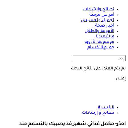
نصائح وإرشادات
أمراض مزمنة
تجميل وتخسيس
أخبار صحة
الأمومة والطفل
مالتيميديا
موسوعة الأدوية
جميع الأقسام
لم يتم العثور على نتائج البحث
إعلان
الرئيسية
نصائح و إرشادات
احذر- مكمل غذائي شهير قد يصيبك بالتسمم عند