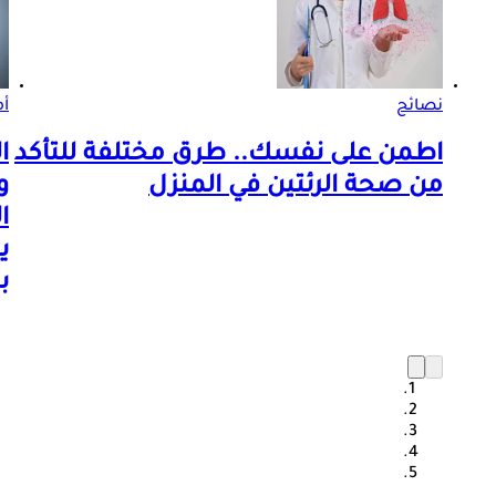
نصائح
أم
اطمن على نفسك.. طرق مختلفة للتأكد
ا
من صحة الرئتين في المنزل
و
ا
ي
ب