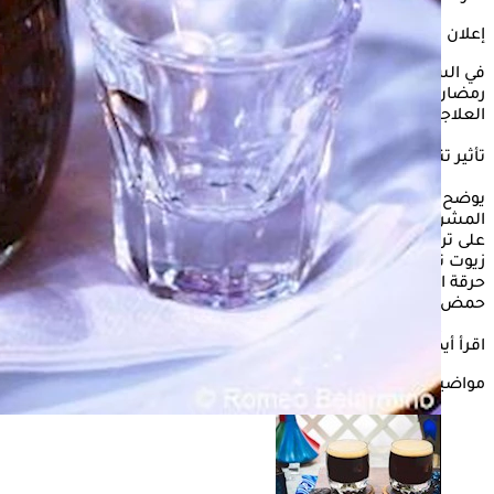
إعلان
في السياق التالي، يوضح " الكونسلتو"، تأثير تناول العرقسوس في
رمضان، وذلك حسبما ذكره الدكتور بهاء ناجي، استشاري التغذية
العلاجية.
تأثير تناول العرقسوس في رمضان
يوضح استشاري التغذية العلاجية، أن العرقسوس يعتبر من
المشروبات الرمضانية المفيدة للجسم، حيث إنه يساعد في الحفاظ
على ترطيب الجسم خلال ساعات الصيام الطويلة، لاحتوائه على
زيوت تعمل على ترطيب الجسم، بالإضافة إلى دوره في تخفيف
حرقة المعدة والارتجاع المريئي وعسر الهضم، بفضل احتوائه على
حمض الجليسريزيك الذي يمتلك خصائص مضادة للالتهابات.
اقرأ أيضًا:
أمراض تمنعك من شرب العرقسوس في رمضان
مواضيع ذات صلة