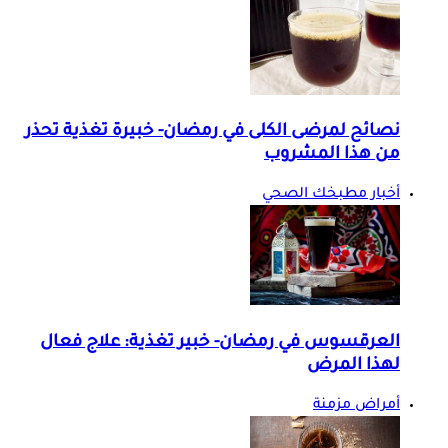
نصائح لمرضى الكلى في رمضان- خبيرة تغذية تحذر
من هذا المشروب
أخبار مطبخك الصحي
العرقسوس في رمضان- خبير تغذية: علاج فعال
لهذا المرض
أمراض مزمنة