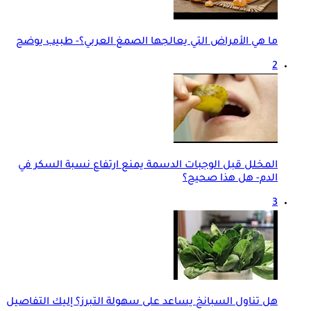
ما هي الأمراض التي يعالجها الصمغ العربي؟- طبيب يوضح
2
المخلل قبل الوجبات الدسمة يمنع ارتفاع نسبة السكر في
الدم- هل هذا صحيح؟
3
هل تناول السبانخ يساعد على سهولة التبرز؟ إليك التفاصيل