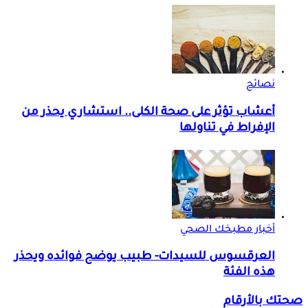
نصائح
أعشاب تؤثر على صحة الكلى.. استشاري يحذر من
الإفراط في تناولها
أخبار مطبخك الصحي
العرقسوس للسيدات- طبيب يوضح فوائده ويحذر
هذه الفئة
صحتك بالأرقام