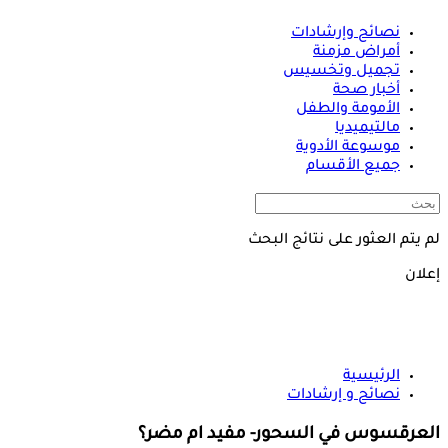
نصائح وإرشادات
أمراض مزمنة
تجميل وتخسيس
أخبار صحة
الأمومة والطفل
مالتيميديا
موسوعة الأدوية
جميع الأقسام
لم يتم العثور على نتائج البحث
إعلان
الرئيسية
نصائح و إرشادات
العرقسوس في السحور- مفيد ام مضر؟