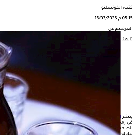
كتب: الكونسلتو
05:15 م
16/03/2025
العرقسوس
تابعنا على
يعتبر
العرقسوس
من أكثر المشروبات التي يستهلكها الأشخاص
في رمضان، وذلك نظرًا لمذاقه اللذيذ، وغناه على العديد من الفوائد
الصحية، إلا أن استهلاكه قد يكون له بعض الأضرار، خاصة عند
تناوله بكميات كبيرة أو من قبل فئات معينة.