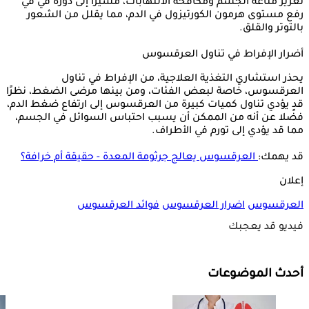
تعزيز مناعة الجسم ومكافحة الالتهابات، مشيرًا إلى دوره في في
رفع مستوى هرمون الكورتيزول في الدم، مما يقلل من الشعور
بالتوتر والقلق.
أضرار الإفراط في تناول العرقسوس
يحذر استشاري التغذية العلاجية، من الإفراط في تناول
العرقسوس، خاصة لبعض الفئات، ومن بينها مرضى الضغط، نظرًا
قد يؤدي تناول كميات كبيرة من العرقسوس إلى ارتفاع ضغط الدم،
فضًلا عن أنه من الممكن أن يسبب احتباس السوائل في الجسم،
مما قد يؤدي إلى تورم في الأطراف.
قد يهمك:
العرقسوس يعالج جرثومة المعدة - حقيقة أم خرافة؟
إعلان
العرقسوس
اضرار العرقسوس
فوائد العرقسوس
فيديو قد يعجبك
أحدث الموضوعات