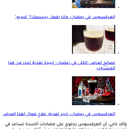
العرقسوس في رمضان- ماذا يفعل بجسمك؟ "فيديو"
نصائح لمرضى الكلى في رمضان- خبيرة تغذية تحذر من هذا
المشروب
العرقسوس في رمضان- خبير تغذية: علاج فعال لهذا المرض
وأكد ناجي، أن العرقسوس يحتوي على مضادات أكسدة تساعد في