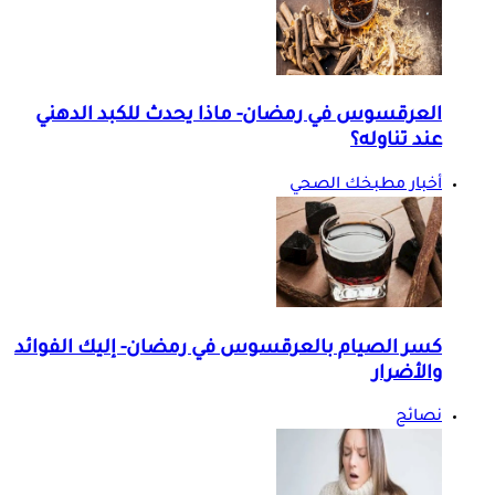
العرقسوس في رمضان- ماذا يحدث للكبد الدهني
عند تناوله؟
أخبار مطبخك الصحي
كسر الصيام بالعرقسوس في رمضان- إليك الفوائد
والأضرار
نصائح