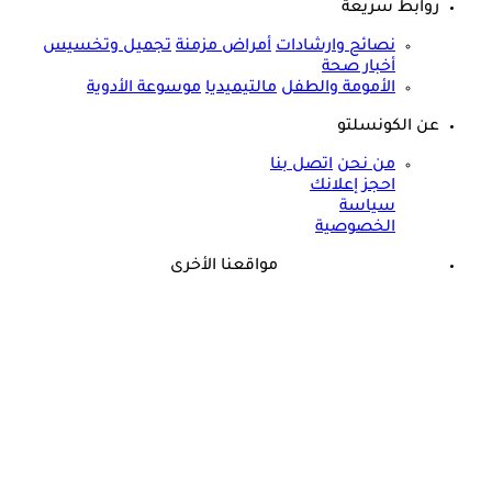
روابط سريعة
نصائح وارشادات
أمراض مزمنة
تجميل وتخسيس
أخبار صحة
الأمومة والطفل
مالتيميديا
موسوعة الأدوية
عن الكونسلتو
من نحن
اتصل بنا
احجز إعلانك
سياسة
الخصوصية
مواقعنا الأخرى
©
جميع الحقوق محفوظة لدى شركة جيميناي ميديا
حسام موافي يحذر: علامة في الوجه تكشف عن مرض مناعي خطير