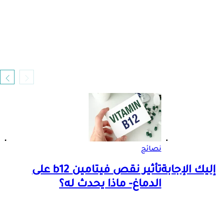
نصائح
ليك الإجابة
تأثير نقص فيتامين b12 على
الدماغ- ماذا يحدث له؟