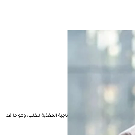
حالة انسدادًا في أحد الشرايين التاجية المغذية للقلب، وهو ما قد