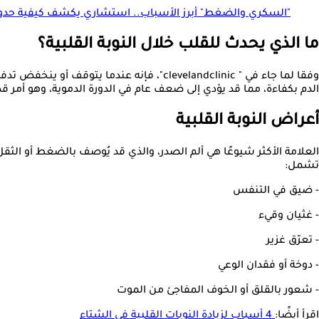
"السكري والضغط" أبرز الأسباب.. استشاري يكشف كيفية حدوث 
ما الذي يحدث للقلب خلال النوبة القلبية؟
وفقا لما جاء في " clevelandclinic"، فإنه
الدم بكفاءة، مما قد يؤدي إلى ضعف عام في الدورة الدموية، وهو أمر قد
أعراض النوبة القلبية
العلامة الأكثر شيوعًا هي ألم الصدر، والذي قد يُوصف بالضغط أو الثق
تشمل:
- ضيق في التنفس
- غثيان وقيء
- تعرّق غزير
- دوخة أو فقدان الوعي
- شعور بالقلق أو الخوف المفاجئ من الموت
اقرأ أيضًا:
4 أسباب لزيادة النوبات القلبية في الشتاء