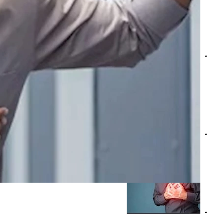
ابتكار روسي جديد يكشف بوادر النوبة القلبية خلال 6 دقائق فقط
تمزق عضلة القلب.. مضاعفة نادرة بعد النوبة القلبية تهدد حيات