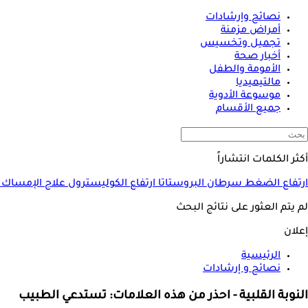
نصائح وإرشادات
أمراض مزمنة
تجميل وتخسيس
أخبار صحة
الأمومة والطفل
مالتيميديا
موسوعة الأدوية
جميع الأقسام
أكثر الكلمات انتشاراً
ارتفاع الضغط
سرطان البروستاتا
ارتفاع الكوليسترول
علاج الإمساك
لم يتم العثور على نتائج البحث
إعلان
الرئيسية
نصائح و إرشادات
النوبة القلبية - احذر من هذه العلامات: تستدعي الطبيب