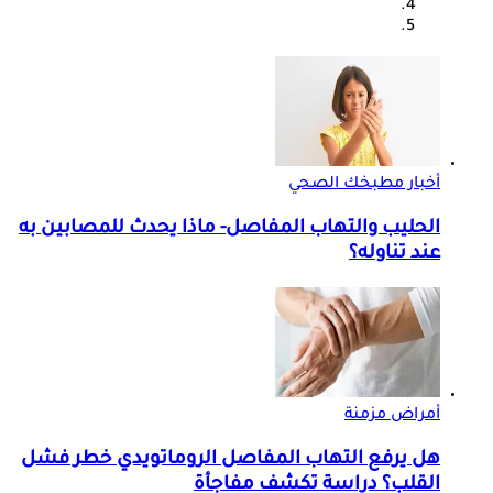
أخبار مطبخك الصحي
الحليب والتهاب المفاصل- ماذا يحدث للمصابين به
عند تناوله؟
أمراض مزمنة
هل يرفع التهاب المفاصل الروماتويدي خطر فشل
القلب؟ دراسة تكشف مفاجأة