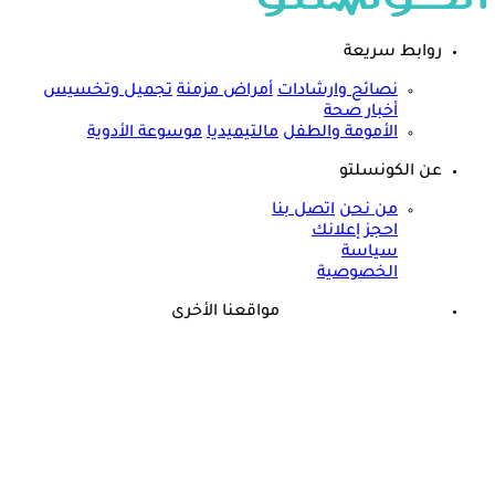
روابط سريعة
نصائح وارشادات
أمراض مزمنة
تجميل وتخسيس
أخبار صحة
الأمومة والطفل
مالتيميديا
موسوعة الأدوية
عن الكونسلتو
من نحن
اتصل بنا
احجز إعلانك
سياسة
الخصوصية
مواقعنا الأخرى
©
جميع الحقوق محفوظة لدى شركة جيميناي ميديا