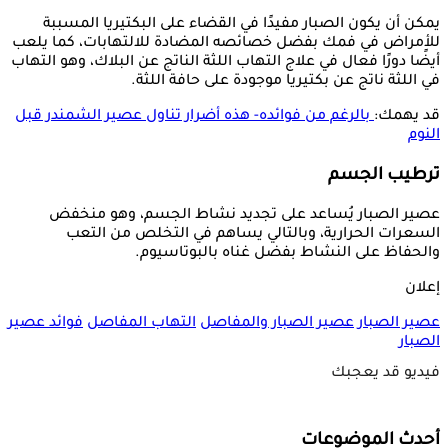
يمكن أن يكون الصبار مفيدًا في القضاء على البكتيريا المسببة
للأمراض في فمك بفضل خصائصه المضادة للالتهابات، كما يلعب
أيضًا دورًا فعال في علاج التهاب اللثة الناتج عن البلاك، وهو التهاب
في اللثة ناتج عن بكتيريا موجودة على حافة اللثة.
قد يهمك:
بالرغم من فوائده- هذه أضرار تناول عصير الشمندر قبل
النوم
ترطيب الجسم
عصير الصبار يُساعد على تجديد نشاط الجسم، وهو منخفض
السعرات الحرارية، وبالتالي يساهم في التخلص من التعب
والحفاظ على النشاط بفضل غناه بالبوتاسيوم.
إعلان
عصير الصبار
عصير الصبار والمفاصل
التهاب المفاصل
فوائد عصير
الصبار
فيديو قد يعجبك
أحدث الموضوعات