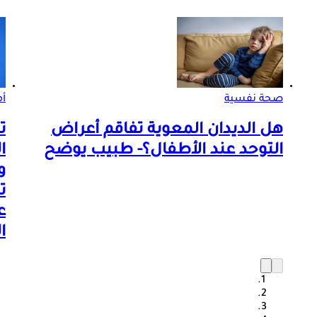
صحة نفسية
أم
هل الديدان المعوية تفاقم أعراض
ت
التوحد عند الأطفال؟- طبيب يوضح
و
ت
ع
ا