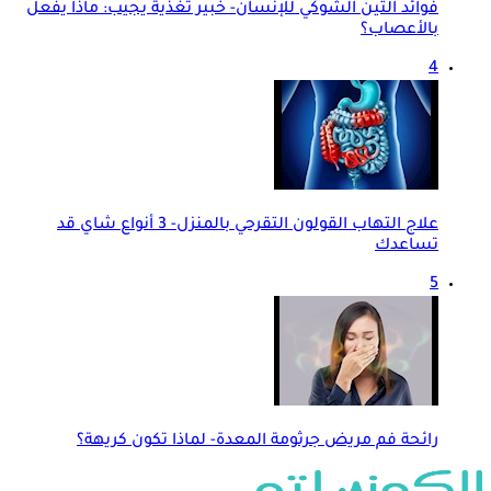
فوائد التين الشوكي للإنسان- خبير تغذية يجيب: ماذا يفعل
بالأعصاب؟
4
علاج التهاب القولون التقرحي بالمنزل- 3 أنواع شاي قد
تساعدك
5
رائحة فم مريض جرثومة المعدة- لماذا تكون كريهة؟