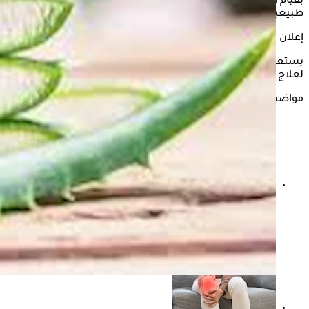
بقيام المهام اليومية، وفي هذا الشأن يبحث الكثير عن حلول
طبيعية لعلاج التهاب المفاصل، فماذا عن تناول عصير الصبار؟
إعلان
يستعرض "الكونسلتو" في هذه السطور فوائد
عصير الصبار
في
لعلاج التهاب المفاصل، وذلك وفقًا لما ذكره موقع the health site
مواضيع ذات صلة
فوائد خل التفاح للعظام- هل يساعد على علاج خشونة
الركبة؟