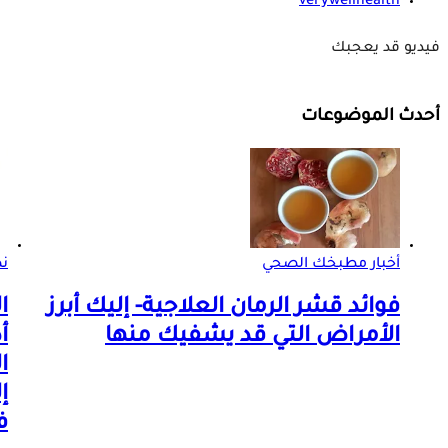
verywellhealth
فيديو قد يعجبك
أحدث الموضوعات
أخبار مطبخك الصحي
ن
فوائد قشر الرمان العلاجية- إليك أبرز
ا
الأمراض التي قد يشفيك منها
أ
ا
إ
ف