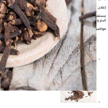
إعلان
يستعرض "الكونسلتو" في التقرير التالي تأثير ماء
القرنفل
على سكر
الدم وفقًا لما ذكره موقع "verywellhealth".
مواضيع ذات صلة
ماذا يحدث لجسمك عند تناول ماء القرنفل قبل النوم؟
دراسة تجيب