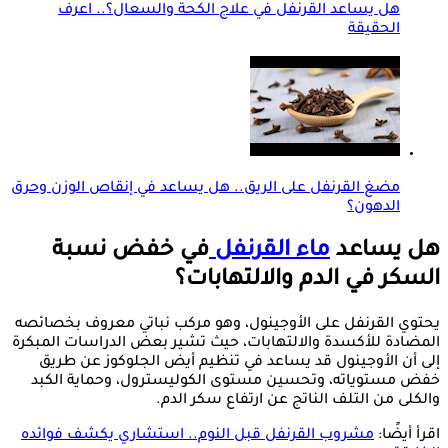
هل يساعد القرنفل في علاج الكحة والسعال؟.. اعرف
الحقيقة
مضغ القرنفل على الريق.. هل يساعد في إنقاص الوزن وحرق
الدهون؟
هل يساعد
ماء القرنفل
في خفض نسبة
السكر في الدم والالتهابات؟
يحتوي القرنفل على الأوجينول، وهو مركب نباتي معروف بخصائصه
المضادة للأكسدة والالتهابات، حيث تشير بعض الدراسات المبكرة
إلى أن الأوجينول قد يساعد في تنظيم أيض الجلوكوز عن طريق
خفض مستوياته، وتحسين مستوى الكوليسترول، وحماية الكبد
والكلى من التلف الناتج عن ارتفاع سكر الدم.
اقرأ أيضًا:
مشروب القرنفل قبل النوم.. استشاري يكشف فوائده