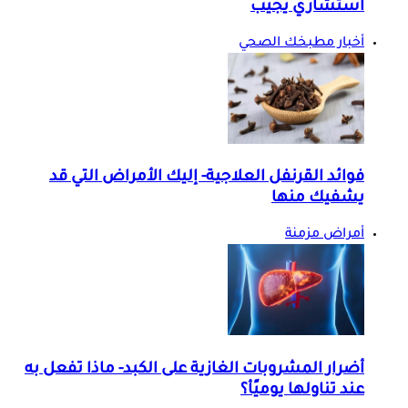
استشاري يجيب
أخبار مطبخك الصحي
فوائد القرنفل العلاجية- إليك الأمراض التي قد
يشفيك منها
أمراض مزمنة
أضرار المشروبات الغازية على الكبد- ماذا تفعل به
عند تناولها يوميًأ؟