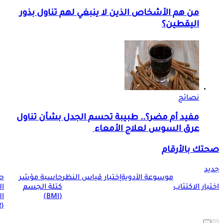
من هم الأشخاص الذين لا ينبغي لهم تناول بذور
اليقطين؟
نصائح
مفيد أم مضر؟.. طبيبة تحسم الجدل بشأن تناول
عرق السوس لعلاج الأمعاء
صحتك بالأرقام
جديد
موسوعة الأدوية
إختبار قياس النظر
حاسبة مؤشر
ح
اختبار الاكتئاب
كتلة الجسم
ا
(BMI)
ال
(BMR)