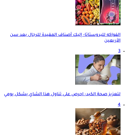
الفواكه للبروستاتا- إليك أصناف المفيدة للرجال بعد سن
الأربعين
3
لتعزيز صحة الكبد- احرص على تناول هذا الشاي بشكل يومي
4