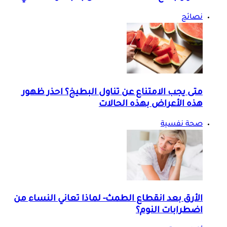
نصائح
متى يجب الامتناع عن تناول البطيخ؟ احذر ظهور
هذه الأعراض بهذه الحالات
صحة نفسية
الأرق بعد انقطاع الطمث- لماذا تعاني النساء من
اضطرابات النوم؟