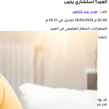
العيد؟ استشاري يجيب
كتب :
هدى عبد الناصر
02:40 م
26/05/2026
تعديل في 05:21 م
اضطرابات الجهاز الهضمي في العيد
تابعنا على
قد يواجه بعض الأشخاص زيادة
اضطرابات
الجهاز الهضمي خلال أيام
قدر من الفوائد دون التعرض لأي مخاطر صحية.