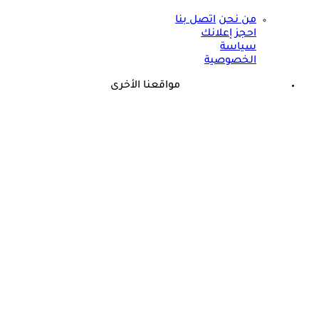
من نحن
اتصل بنا
احجز إعلانك
سياسة
الخصوصية
مواقعنا الأخرى
©
جميع الحقوق محفوظة لدى شركة جيميناي ميديا
حسام موافي يؤكد: هذه أبرز الهرمونات التي تؤثر على الكلى