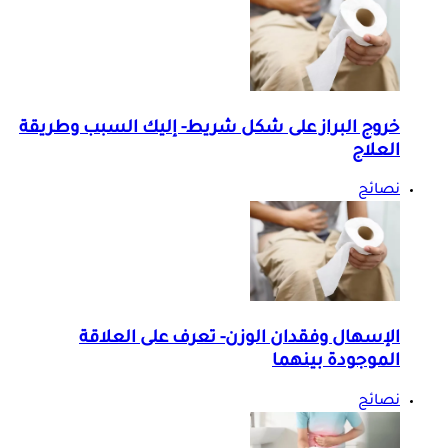
خروج البراز على شكل شريط- إليك السبب وطريقة
العلاج
نصائح
الإسهال وفقدان الوزن- تعرف على العلاقة
الموجودة بينهما
نصائح