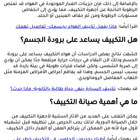
بالإضافة إلى ذلك فإن جزيئات الغبار الموجودة في الهواء قد تمتص
الرطوبة الناتجة عن أجهزة التكييف، مما يؤدي إلى انخفاض
مستويات الرطوبة ومن ثم جفاف العينين أو الجلد.
اقرأ أيضًا:
ماذا يفعل تكييف الهواء بجسمك- تفاصيل تهمك
هل التكييف يساعد على برودة الجسم؟
كشفت نتائج بعض الدراسات أن هواء التكييف يساعد على برودة
الجسم وذلك لأن البقاء في درجات حرارة مرتفعة جدًا يمكن أن يؤدي
إلى ضربة الشمس، ولكن قضاء فترات طويلة في بيئة باردة قد
يسبب تيبس الجسم، وهذا قد يفاقم أعراض الأمراض المزمنة مثل
التهاب المفاصل الروماتويدي.
قد يهمك:
تكييف السيارة ينهي حياة طالبة بالثانوية- ماذا حدث؟
ما هي أهمية صيانة التكييف؟
يمكن التغلب على العديد من الآثار السلبية لأجهزة التكييف من
خلال الصيانة الدورية، لذلك يجب الحرص على تنظيفه قبل تشغيله
لأول مرة لأنه من الممكن أن يتراكم العفن أو الغبار داخل التكييف.
قد يهمك أيضًا:
أطباء يحذرون: الجلوس في التكييف خطر على