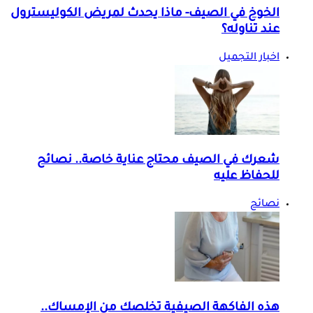
الخوخ في الصيف- ماذا يحدث لمريض الكوليسترول
عند تناوله؟
اخبار التجميل
شعرك في الصيف محتاج عناية خاصة.. نصائح
للحفاظ عليه
نصائح
هذه الفاكهة الصيفية تخلصك من الإمساك..