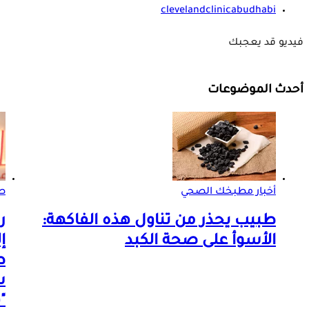
clevelandclinicabudhabi
فيديو قد يعجبك
أحدث الموضوعات
أخبار مطبخك الصحي
صو
طبيب يحذر من تناول هذه الفاكهة:
ر
الأسوأ على صحة الكبد
إ
ط
س
"