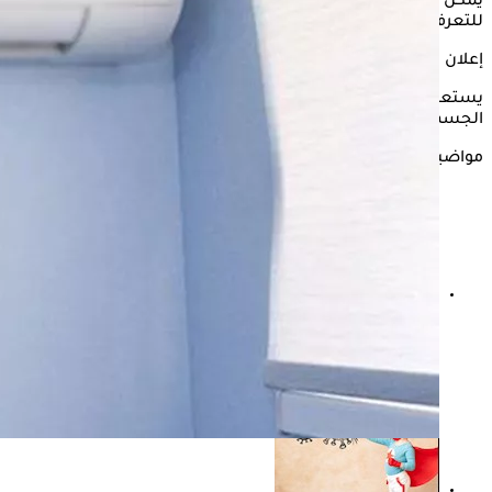
يمكن التعرض لها، مما يستوجب استشارة الطبيب المختص
للتعرف على سبب المشكلة وعلاجها.
إعلان
يستعرض "الكونسلتو" في التقرير التالي أبرز مخاطر التكييف على
الجسم وفقًا لما ذكره موقع "clevelandclinic".
مواضيع ذات صلة
بدون أدوية- 7 نصائح للوقاية من تكرار حصوات الكلى في
الصيف