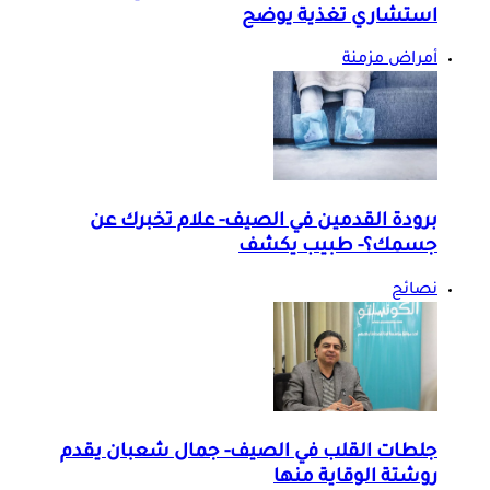
استشاري تغذية يوضح
أمراض مزمنة
برودة القدمين في الصيف- علام تخبرك عن
جسمك؟- طبيب يكشف
نصائح
جلطات القلب في الصيف- جمال شعبان يقدم
روشتة الوقاية منها