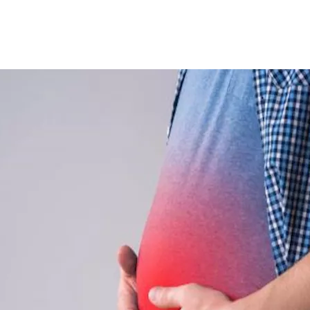
ت الدافئ في السرة وتدليكها مع البطن، للحصول على نتائج فعالة، 