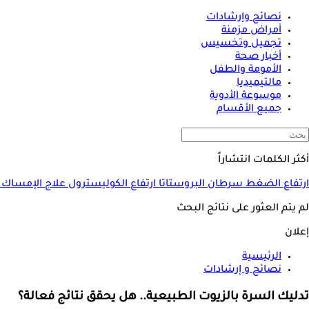
نصائح وإرشادات
أمراض مزمنة
تجميل وتخسيس
أخبار صحة
الأمومة والطفل
مالتيميديا
موسوعة الأدوية
جميع الأقسام
أكثر الكلمات انتشاراً
ارتفاع الضغط
سرطان البروستاتا
ارتفاع الكوليسترول
علاج الإمساك
لم يتم العثور على نتائج البحث
إعلان
الرئيسية
نصائح و إرشادات
تدليك السرة بالزيوت الطبيعية.. هل يحقق نتائج فعالة؟