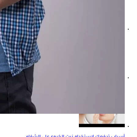
ملين فعّال.. كيف يساعد زيت الخروع على تخفيف الإمساك؟
ماذا يحدث للأمعاء عند وضع زيت الخروع على بطنك؟