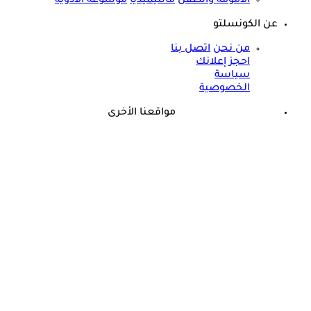
الأمومة والطفل
مالتيميديا
موسوعة الأدوية
عن الكونسلتو
من نحن
اتصل بنا
احجز إعلانك
سياسة
الخصوصية
مواقعنا الأخرى
©
جميع الحقوق محفوظة لدى شركة جيميناي ميديا
حسام موافي: عدم علاج الكوليسترول خطر على شرايين هذا عضو