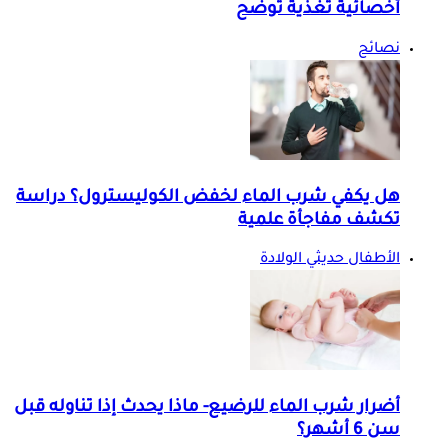
أخصائية تغذية توضح
نصائح
هل يكفي شرب الماء لخفض الكوليسترول؟ دراسة
تكشف مفاجأة علمية
الأطفال حديثي الولادة
أضرار شرب الماء للرضيع- ماذا يحدث إذا تناوله قبل
سن 6 أشهر؟