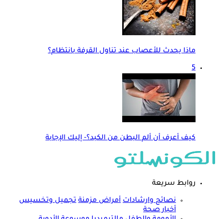
ماذا يحدث للأعصاب عند تناول القرفة بانتظام؟
5
كيف أعرف أن ألم البطن من الكبد؟- إليك الإجابة
روابط سريعة
نصائح وارشادات
أمراض مزمنة
تجميل وتخسيس
أخبار صحة