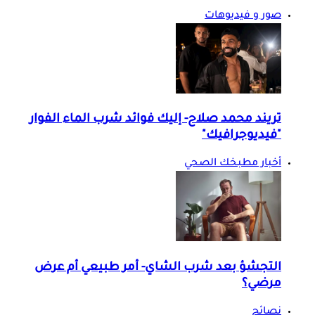
صور و فيديوهات
تريند محمد صلاح- إليك فوائد شرب الماء الفوار
"فيديوجرافيك"
أخبار مطبخك الصحي
التجشؤ بعد شرب الشاي- أمر طبيعي أم عرض
مرضي؟
نصائح