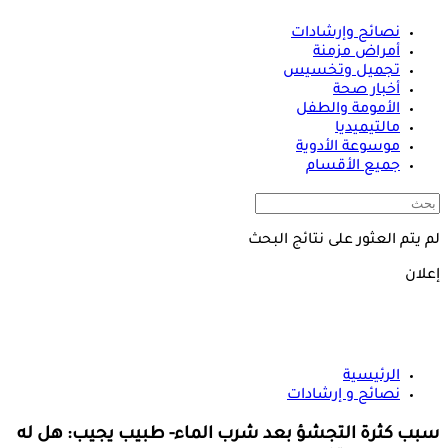
نصائح وإرشادات
أمراض مزمنة
تجميل وتخسيس
أخبار صحة
الأمومة والطفل
مالتيميديا
موسوعة الأدوية
جميع الأقسام
لم يتم العثور على نتائج البحث
إعلان
الرئيسية
نصائح و إرشادات
سبب كثرة التجشؤ بعد شرب الماء- طبيب يجيب: هل له