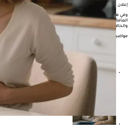
إعلان
وفي هذا السياق، يوضح الدكتور شريف حتة، استشاري الصحة
العامة والطب الوقائي، أسباب كثرة التجشؤ بعد شرب الماء،
والحالات التي تستدعي استشارة الطبيب.
مواضيع ذات صلة
تستحق التجربة- 6 وصفات بالماء تساعد على علاج دهون
الكبد