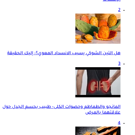
الإمساك
2
هل التين الشوكي يسبب الانسداد المعوي؟- إليك الحقيقة
3
المانجو والطماطم وحصوات الكلى- طبيب يحسم الجدل حول
علاقتهما بالمرض
4