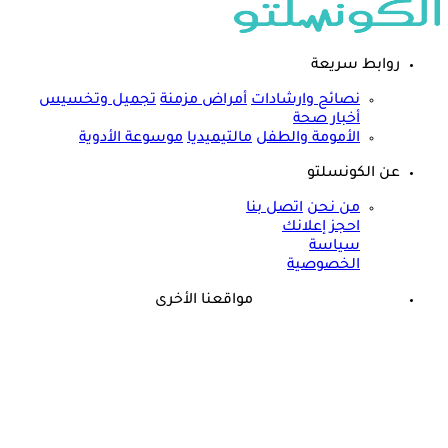
روابط سريعة
نصائح وارشادات
أمراض مزمنة
تجميل وتخسيس
أخبار صحة
الأمومة والطفل
مالتيميديا
موسوعة الأدوية
عن الكونسلتو
من نحن
اتصل بنا
احجز إعلانك
سياسة
الخصوصية
مواقعنا الأخرى
©
جميع الحقوق محفوظة لدى شركة جيميناي ميديا