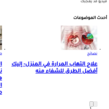
فيديو قد يعجبك
أحدث الموضوعات
نصائح
صو
علاج التهاب المرارة في المنزل- إليك
ا
أفضل الطرق للشفاء منه
ن
ه
ا
ص