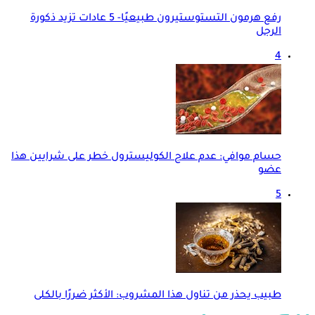
رفع هرمون التستوستيرون طبيعيًا- 5 عادات تزيد ذكورة
الرجل
4
حسام موافي: عدم علاج الكوليسترول خطر على شرايين هذا
عضو
5
طبيب يحذر من تناول هذا المشروب: الأكثر ضررًا بالكلى