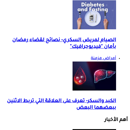
الصيام لمريض السكري- نصائح لقضاء رمضان
بأمان "فيديوجرافيك"
أمراض مزمنة
الكبد والسكر- تعرف على العلاقة التي تربط الاثنين
ببعضهما البعض
أهم الأخبار