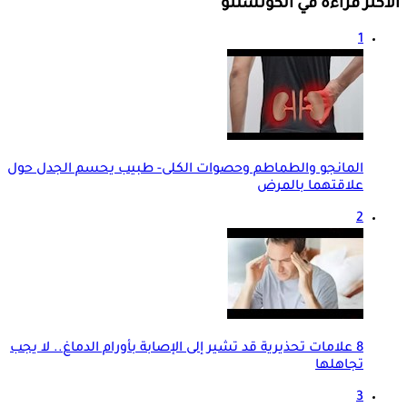
الأكثر قراءة في الكونسلتو
1
المانجو والطماطم وحصوات الكلى- طبيب يحسم الجدل حول
علاقتهما بالمرض
2
8 علامات تحذيرية قد تشير إلى الإصابة بأورام الدماغ.. لا يجب
تجاهلها
3