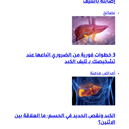
إصابته بالتليف
نصائح
3 خطوات فورية من الضروري اتباعها عند
تشخيصك بـ تليف الكبد
أمراض مزمنة
الكبد ونقص الحديد في الجسم- ما العلاقة بين
الاثنين؟