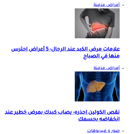
أمراض مزمنة
علامات مرض الكبد عند الرجال- 5 أعراض احترس
منها في الصباح
أمراض مزمنة
نقص الكولين احذره- يصاب كبدك بمرض خطير عند
انخفاضه بجسمك
صور و فيديوهات