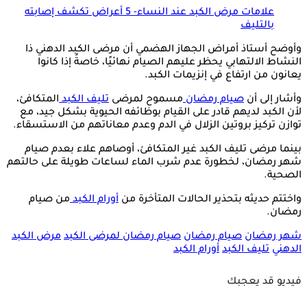
علامات مرض الكبد عند النساء- 5 أعراض تكشف إصابته
بالتليف
وأوضح أستاذ أمراض الجهاز الهضمي أن مرضى الكبد الدهني ذا
النشاط الالتهابي يحظر عليهم الصيام نهائيًا، خاصةً إذا كانوا
يعانون من ارتفاع في إنزيمات الكبد.
وأشار إلى أن
صيام رمضان
مسموح لمرضى
تليف الكبد
المتكافئ،
لأن الكبد لديهم قادر على القيام بوظائفه الحيوية بشكل جيد، مع
توازن تركيز بروتين الزلال في الدم وعدم معاناتهم من الاستسقاء.
بينما مرضى تليف الكبد غير المتكافئ، أوصاهم علاء بعدم صيام
شهر رمضان، لخطورة عدم شرب الماء لساعات طويلة على حالتهم
الصحية.
واختتم حديثه بتحذير الحالات المتأخرة من
أورام الكبد
من صيام
رمضان.
شهر رمضان
صيام رمضان
صيام رمضان لمرضى الكبد
مرض الكبد
الدهني
تليف الكبد
أورام الكبد
فيديو قد يعجبك