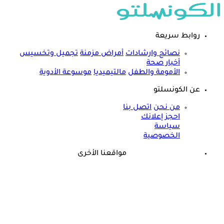
روابط سريعة
نصائح وارشادات
أمراض مزمنة
تجميل وتخسيس
أخبار صحة
الأمومة والطفل
مالتيميديا
موسوعة الأدوية
عن الكونسلتو
من نحن
اتصل بنا
احجز إعلانك
سياسة
الخصوصية
مواقعنا الأخرى
©
جميع الحقوق محفوظة لدى شركة جيميناي ميديا