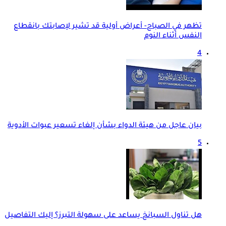
تظهر في الصباح- أعراض أولية قد تشير لإصابتك بانقطاع
النفس أثناء النوم
4
بيان عاجل من هيئة الدواء بشأن إلغاء تسعير عبوات الأدوية
5
هل تناول السبانخ يساعد على سهولة التبرز؟ إليك التفاصيل