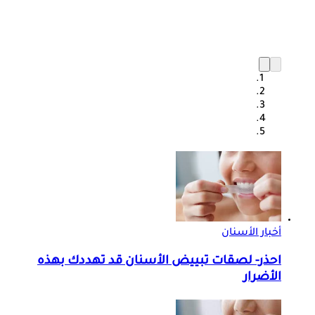
أخبار الأسنان
احذر- لصقات تبييض الأسنان قد تهددك بهذه
الأضرار