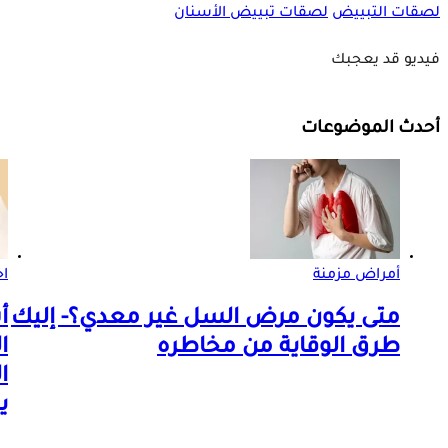
لصقات التبييض
لصقات تبييض الأسنان
فيديو قد يعجبك
أحدث الموضوعات
أمراض مزمنة
اخ
متى يكون مرض السل غير معدي؟- إليك
أ
طرق الوقاية من مخاطره
ا
ا
ي