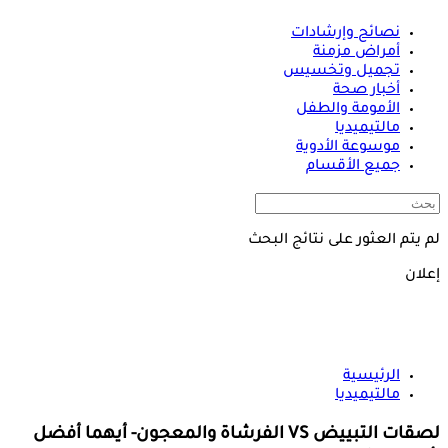
نصائح وإرشادات
أمراض مزمنة
تجميل وتخسيس
أخبار صحة
الأمومة والطفل
مالتيميديا
موسوعة الأدوية
جميع الأقسام
لم يتم العثور على نتائج البحث
إعلان
الرئيسية
مالتيميديا
لصقات التبييض VS الفرشاة والمعجون- أيهما أفضل