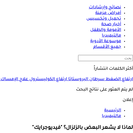
نصائح وإرشادات
أمراض مزمنة
تجميل وتخسيس
أخبار صحة
الأمومة والطفل
مالتيميديا
موسوعة الأدوية
جميع الأقسام
أكثر الكلمات انتشاراً
ارتفاع الضغط
سرطان البروستاتا
ارتفاع الكوليسترول
علاج الإمساك
لم يتم العثور على نتائج البحث
إعلان
الرئيسية
مالتيميديا
لماذا لا يشعر البعض بالزلزال؟ "فيديوجرايك"