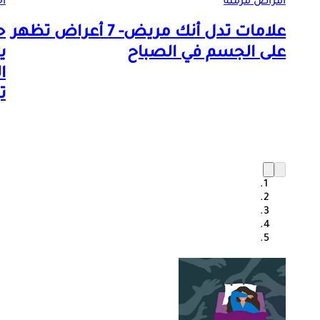
أمراض مزمنة
أخ
علامات تدل أنك مريض- 7 أعراض تظهر
ح
على الجسم في الصباح
ي
ا
ت