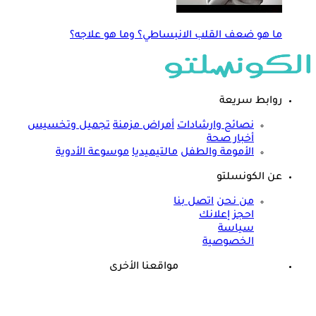
ما هو ضعف القلب الانبساطي؟ وما هو علاجه؟
روابط سريعة
نصائح وارشادات
أمراض مزمنة
تجميل وتخسيس
أخبار صحة
الأمومة والطفل
مالتيميديا
موسوعة الأدوية
عن الكونسلتو
من نحن
اتصل بنا
احجز إعلانك
سياسة
الخصوصية
مواقعنا الأخرى