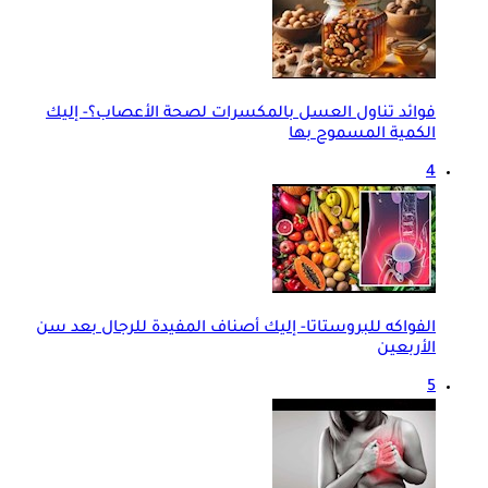
فوائد تناول العسل بالمكسرات لصحة الأعصاب؟- إليك
الكمية المسموح بها
4
الفواكه للبروستاتا- إليك أصناف المفيدة للرجال بعد سن
الأربعين
5