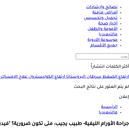
نصائح وإرشادات
أمراض مزمنة
تجميل وتخسيس
أخبار صحة
الأمومة والطفل
مالتيميديا
موسوعة الأدوية
جميع الأقسام
أكثر الكلمات انتشاراً
ارتفاع الضغط
سرطان البروستاتا
ارتفاع الكوليسترول
علاج الإمساك
لم يتم العثور على نتائج البحث
إعلان
الرئيسية
مالتيميديا
جراحة الأورام الليفية- طبيب يجيب: متى تكون ضرورية؟ "فيدي