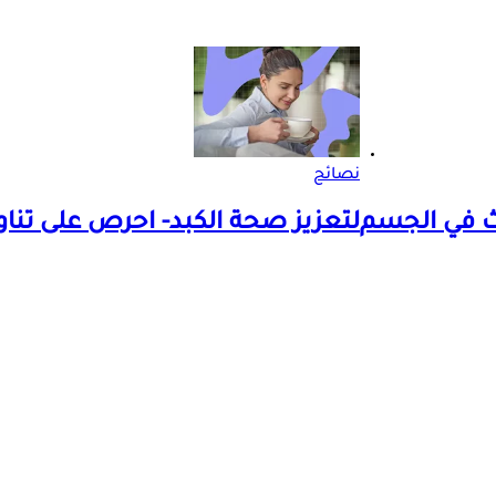
نصائح
ث في الجسم
لتعزيز صحة الكبد- احرص على تنا