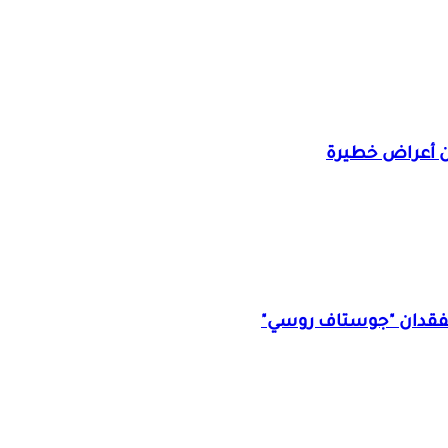
ن أعراض خطيرة
 يتفقدان "جوستاف روسي"