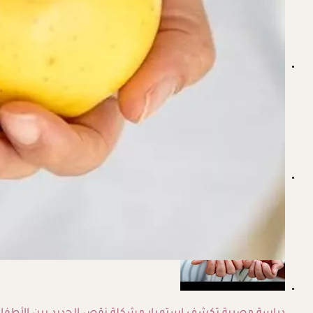
أسباب وأعراض نقص الحديد عند الاطفال.. كيف يمكن علاجه ؟
أضرار بذور التفاح على الأطفال- ماذا يحدث لهم عند ابتلاعها؟