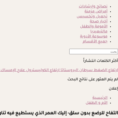
نصائح وإرشادات
أمراض مزمنة
تجميل وتخسيس
أخبار صحة
الأمومة والطفل
مالتيميديا
موسوعة الأدوية
جميع الأقسام
أكثر الكلمات انتشاراً
ارتفاع الضغط
سرطان البروستاتا
ارتفاع الكوليسترول
علاج الإمساك
لم يتم العثور على نتائج البحث
إعلان
الرئيسية
الأم و الطفل
التفاح للرضع بدون سلق- إليك العمر الذي يستطيع فيه تناو