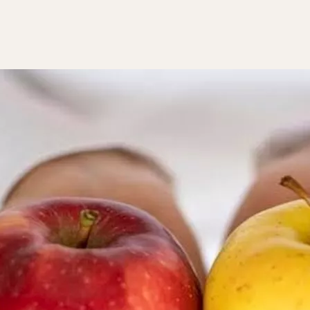
 صغرهم يقدم لهم مهروسًا بعد السلق، كبداية لإدخال الطعام الصلب له