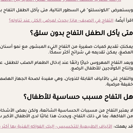
دراسة مصرية تكشف استمرار مشكلة نقص الحديد بين الأطفال.
ويستعرض "الكونسلتو" في السطور التالية، متى يأكل الطفل التفاح بدون سل
اقرأ أيضًا:
التفاح في الصيف- ماذا يحدث لمرضى الكلى عند تناوله؟
متى يأكل الطفل التفاح بدون سلق؟
يمكنكِ تقديم كميات صغيرة من التفاح النيء المبشور، مع نمو أسنان ا
المضغ، يمكن تقديمه في شرائح أكثر سمكًا.
ويعد التفاح المهروس خيارًا رائعًا عند إدخال الطعام الصلب للطفل، عا
وإنتاج الكولاجين للأطفال الرضع.
والتفاح غني بالألياف القابلة للذوبان، وهي مفيدة لصحة الجهاز اله
خفيفة مرضية.
هل التفاح مسبب حساسية للأطفال؟
لا يعتبر التفاح من مسببات الحساسية الشائعة، ولكن بعض الأشخاص ا
من الفاكهة، بما في ذلك التفاح، ويحدث هذا غالبًا لدى الأطفال الأكبر سن
قد يهمك:
الألياف الطبيعية للتخسيس- إليك الفواكه الغنية بها أكثر 