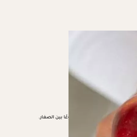
م، فالتفاح من أكثر الفواكه شيوعًا بين الصغار.