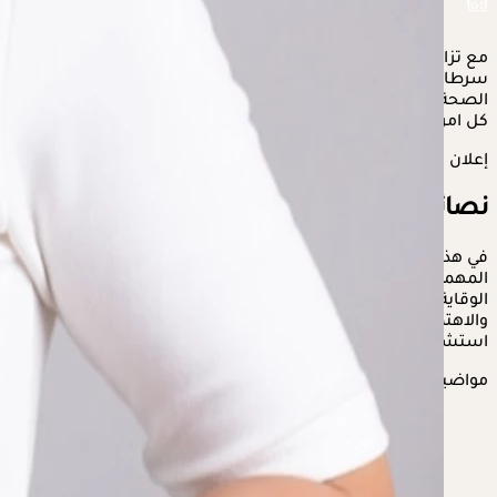
مع تزايد الوعي العالمي حول أهمية الكشف المبكر والوقاية من
سرطان الثدي، أصبحت النصائح الطبية الخاصة بالحفاظ على
الصحة العامة وتقليل فرص الإصابة بالمرض جزءًا أساسيًا من حياة
كل امرأة.
إعلان
نصائح للوقاية من سرطان الثدي
في هذا التقرير، يقدم موقع «الكونسلتو»، مجموعة من النصائح
المهمة التي يمكن أن تساعد في الحفاظ على صحة الثدي وتدعيم
الوقاية من السرطان، من خلال تغييرات بسيطة في نمط الحياة
والاهتمام بالعوامل الصحية اليومية، وفقا للدكتور أحمد عبية،
استشاري طب الأورام.
مواضيع ذات صلة