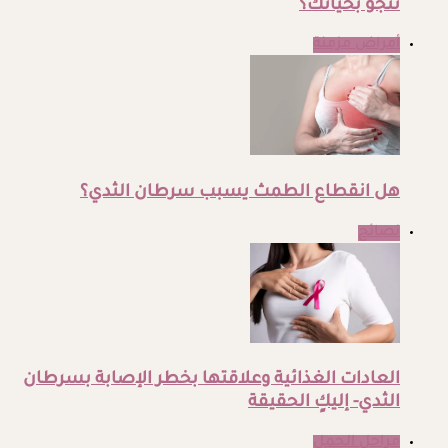
تنجو بحياتك؟
أمراض مزمنة
هل انقطاع الطمث يسبب سرطان الثدي؟
نصائح
العادات الغذائية وعلاقتها بخطر الإصابة بسرطان
الثدي- إليكٍ الحقيقة
مراحل الحمل