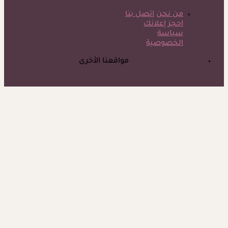
من نحن
اتصل بنا
احجز إعلانك
سياسة
الخصوصية
مواقعنا الأخرى
©
جميع الحقوق محفوظة لدى شركة جيميناي ميديا
علامات تدل أنك مريض- 7 أعراض تظهر على الجسم في الصباح