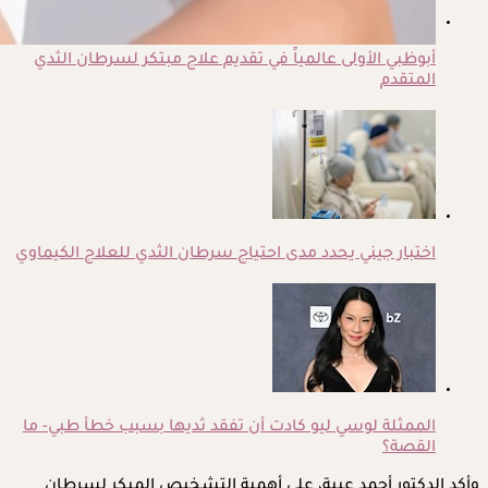
أبوظبي الأولى عالمياً في تقديم علاج مبتكر لسرطان الثدي
المتقدم
اختبار جيني يحدد مدى احتياج سرطان الثدي للعلاج الكيماوي
الممثلة لوسي ليو كادت أن تفقد ثديها بسبب خطأ طبي- ما
القصة؟
وأكد الدكتور أحمد عبية، على أهمية التشخيص المبكر لسرطان