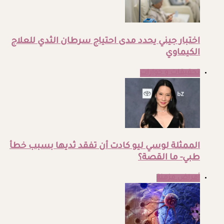
اختبار جيني يحدد مدى احتياج سرطان الثدي للعلاج
الكيماوي
تحقيقات و حوارات
الممثلة لوسي ليو كادت أن تفقد ثديها بسبب خطأ
طبي- ما القصة؟
أمراض مزمنة