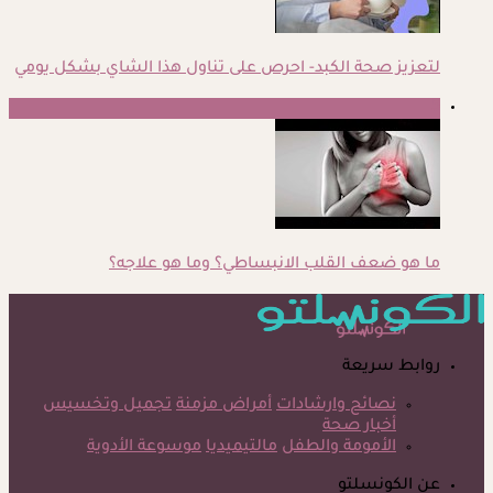
لتعزيز صحة الكبد- احرص على تناول هذا الشاي بشكل يومي
5
ما هو ضعف القلب الانبساطي؟ وما هو علاجه؟
روابط سريعة
نصائح وارشادات
أمراض مزمنة
تجميل وتخسيس
أخبار صحة
الأمومة والطفل
مالتيميديا
موسوعة الأدوية
عن الكونسلتو