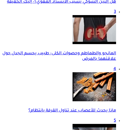
هل التين الشوكي يسبب الانسداد المعوي؟- إليك الحقيقة
3
المانجو والطماطم وحصوات الكلى- طبيب يحسم الجدل حول
علاقتهما بالمرض
4
ماذا يحدث للأعصاب عند تناول القرفة بانتظام؟
5