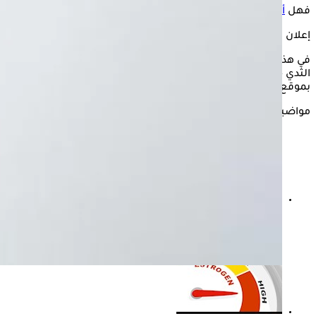
فهل
ألم الثدي
خلال فترة البلوغ طبيعي؟
إعلان
في هذه السطور يستعرض "الكونسلتو" كيف يمكن تخفيف آلام
الثدي خلال فترة البلوغ وهل هو أمر طبيعيًا؟- وذلك وفقًا لما جاء
بموقع only my health.
مواضيع ذات صلة
أسباب ألم الثدي قبل الدورة- هل يدل على الحمل؟