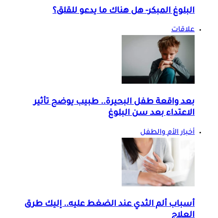
البلوغ المبكر- هل هناك ما يدعو للقلق؟
علاقات
بعد واقعة طفل البحيرة.. طبيب يوضح تأثير
الاعتداء بعد سن البلوغ
أخبار الأم والطفل
أسباب ألم الثدي عند الضغط عليه.. إليك طرق
العلاج