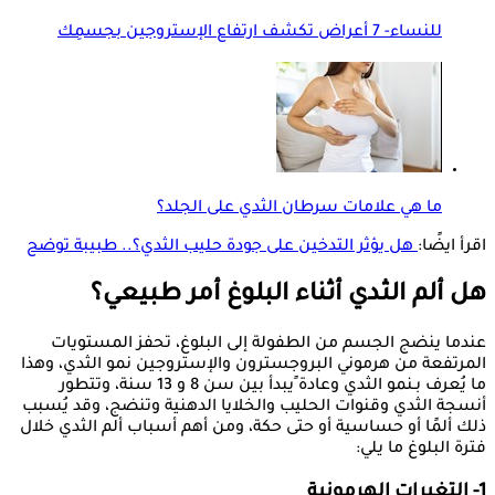
للنساء- 7 أعراض تكشف ارتفاع الإستروجين بجسمِك
ما هي علامات سرطان الثدي على الجلد؟
اقرأ ايضًا:
هل يؤثر التدخين على جودة حليب الثدي؟.. طبيبة توضح
هل ألم الثدي أثناء البلوغ أمر طبيعي؟
عندما ينضج الجسم من الطفولة إلى البلوغ، تحفز المستويات
المرتفعة من هرموني البروجسترون والإستروجين نمو الثدي، وهذا
ما يُعرف بـنمو الثدي وعادة ًيبدأ بين سن 8 و 13 سنة، وتتطور
أنسجة الثدي وقنوات الحليب والخلايا الدهنية وتنضج، وقد يُسبب
ذلك ألمًا أو حساسية أو حتى حكة، ومن أهم أسباب ألم الثدي خلال
فترة البلوغ ما يلي:
1- التغيرات الهرمونية