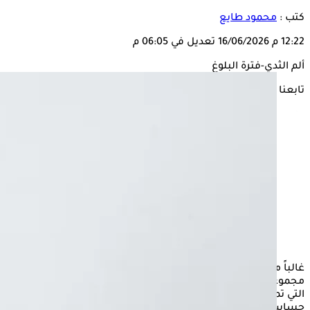
كتب :
محمود طايع
12:22 م
16/06/2026
تعديل في 06:05 م
ألم الثدي-فترة البلوغ
تابعنا على
غالباً ما تكون
فترة
البلوغ
مرحلة مرهقة في حياتنا، إذ تترافق مع
مجموعة من التغيرات الجسدية والنفسية، ومن بين هذه التغيرات
التي تمر بها العديد من الفتيات الصغيرات الشعور بألم أو
حساسية في الثديين، مما يثير القلق الشديد عند البعض منهن،