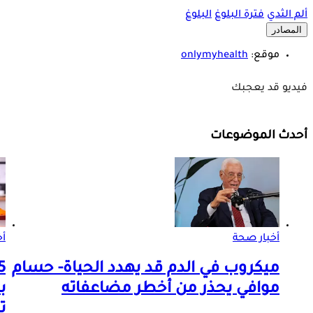
ألم الثدي
فترة البلوغ
البلوغ
المصادر
موقع:
onlymyhealth
فيديو قد يعجبك
أحدث الموضوعات
أخبار صحة
أ
ميكروب في الدم قد يهدد الحياة- حسام
موافي يحذر من أخطر مضاعفاته
ب
ت