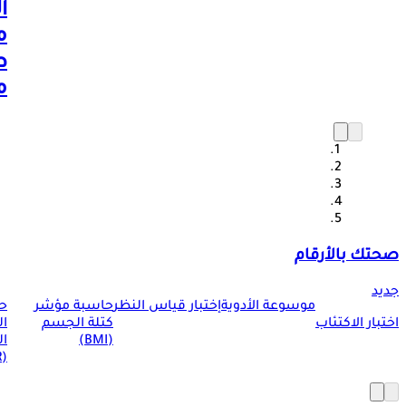
ا
م
ط
م
صحتك بالأرقام
جديد
موسوعة الأدوية
إختبار قياس النظر
حاسبة مؤشر
ح
اختبار الاكتئاب
كتلة الجسم
ا
(BMI)
ال
(BMR)