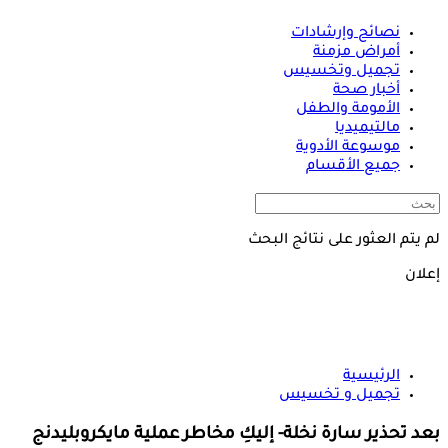
نصائح وإرشادات
أمراض مزمنة
تجميل وتخسيس
أخبار صحة
الأمومة والطفل
مالتيميديا
موسوعة الأدوية
جميع الأقسام
لم يتم العثور على نتائج البحث
إعلان
الرئيسية
تجميل و تخسيس
بعد تحذير سارة نخلة- إليكِ مخاطر عملية مايكروبليدنج