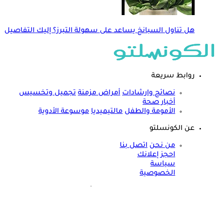
هل تناول السبانخ يساعد على سهولة التبرز؟ إليك التفاصيل
روابط سريعة
نصائح وارشادات
أمراض مزمنة
تجميل وتخسيس
أخبار صحة
الأمومة والطفل
مالتيميديا
موسوعة الأدوية
عن الكونسلتو
من نحن
اتصل بنا
احجز إعلانك
سياسة
الخصوصية
مواقعنا الأخرى