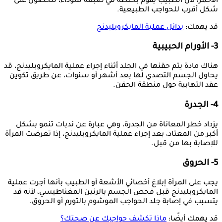
الأحمر، لأن الطبيب يقوم بخلطه في صبغة سوداء، للحصول على
شكل أقرب للحواجب الطبيعية.
قد يهمك:
بدائل عملية المايكروبليدنج
3- الأورام الحبيبية
هناك مادة يتم حقنها في الجلد أثناء إجراء عملية المايكروبليدنج، قد
يحاول الجسم التصدي لها بعد أشهر أو سنوات، عن طريق تكوين
عقد التهابية حول منطقة الحقن.
4- الجدرة
يزداد خطر المعاناة من الجدرة، وهي عبارة عن ندبات تنمو بشكل
أكبر من المعتاد، بعد إجراء عملية المايكروبليدنج، إذا تعرضت المرأة
للإصابة بها من قبل.
5- الحروق
يجب على المرأة إبلاغ أخصائي الأشعة أو الطبيب بأنها أجرت عملية
المايكروبليدنج قبل فحص الجسم بالرنين المغناطيسي، لأنه قد
يتسبب في إصابة جلد الحواجب الموشوم بالتورم أو الحروق.
قد يهمك أيضًا:
ماذا تكشف حواجبك عن صحتك؟