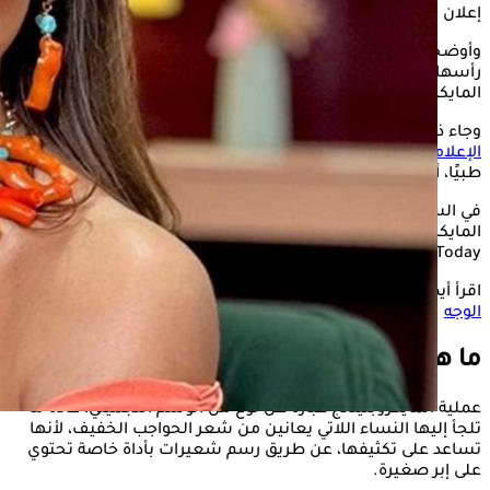
إعلان
وأوضحت نخلة أنها اضطرت إلى إزالة بعض البصيلات من شعر
رأسها، لزراعتها في حواجبها، محذرة متابعيها من عملية
المايكروبليدنج، لما تسببه من أضرار.
وجاء ذلك في أعقاب أزمة فشل عملية التجميل التي أجرتها
الإعلامية ريهام سعيد
على يد طبيب شهير، زعمت أنه ارتكب خطأ
طبيًا، أسفر عن تشوه وجهها.
في السطور التالية، يستعرض "الكونسلتو" أضرار عملية
المايكروبليدنج، وفقصا لموقعي "WebMD" و"Medical News
Today".
اقرأ أيضًا:
بعد واقعة ريهام سعيد- إليك مخاطر عمليات تجميل
الوجه
ما هي عملية المايكروبليدنج؟
عملية المايكروبليدنج عبارة عن نوع من الوشم التجميلي، عادةً ما
تلجأ إليها النساء اللاتي يعانين من شعر الحواجب الخفيف، لأنها
تساعد على تكثيفها، عن طريق رسم شعيرات بأداة خاصة تحتوي
على إبر صغيرة.