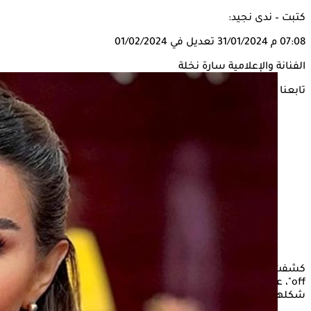
كتبت – ندى نجيد:
07:08 م
31/01/2024
تعديل في 01/02/2024
الفنانة والإعلامية سارة نخلة
تابعنا على
كشفت الفنانة والإعلامية
سارة نخلة
خلال تقديمها برنامج "Face
off"، عن تجربتها مع إجراء عملية تجميل في حواجبها، لاستعادة
شكلها الطبيعي الذي يتغير بسبب المايكروبليدنج.