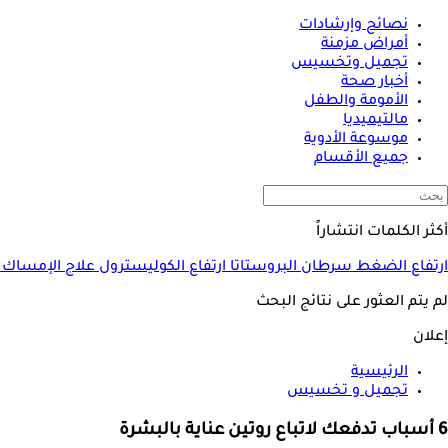
نصائح وإرشادات
أمراض مزمنة
تجميل وتخسيس
أخبار صحة
الأمومة والطفل
مالتيميديا
موسوعة الأدوية
جميع الأقسام
أكثر الكلمات انتشاراً
ارتفاع الضغط
سرطان البروستاتا
ارتفاع الكوليسترول
علاج الإمساك
لم يتم العثور على نتائج البحث
إعلان
الرئيسية
تجميل و تخسيس
6 أسباب تدفعك لاتباع روتين عناية بالبشرة