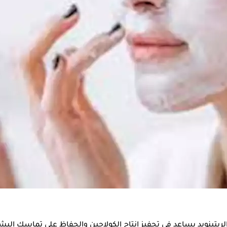
 بالبشرة وأبرز فوائده، وفق تقرير لـ "Only my health".
الحفاظ على نظافة بشرتك وحمايتها من انسداد المسام وظهور حب ا
فسجية، والتي قد تسبب الشيخوخة المبكرة وأمراض الجلد.
تينويد يساعد في تحفيز إنتاج الكولاجين والحفاظ على تماسك البشر