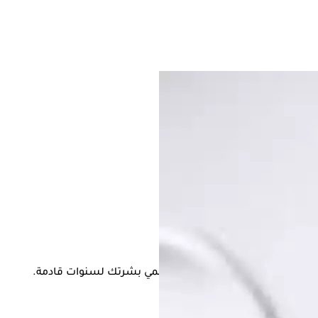
ية اليومي" يمنحك إشراقة طبيعية ويحمي بشرتك لسنوات قادمة.