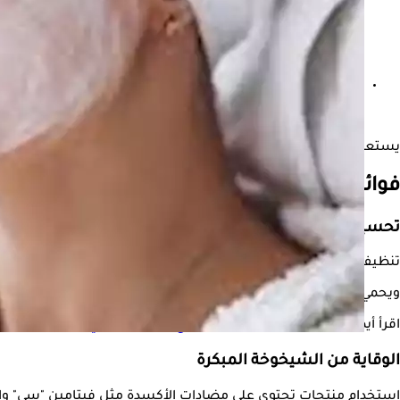
4 أسباب نفسية تدفعك للحفاظ على روتين البشرة
يستعرض "الكونسلتو"، في التقرير التالي، دليلا حول أهمية اتباع روتين ثابت للعناية
فوائد روتين العناية بالبشرة
تحسين صحة البشرة
تنظيف البشرة يوميا وترطيبها، واستخدام واقي الشمس، يساعد في 
ويحمي واقي الشمس البشرة من الأضرار الناجمة عن الأشعة فوق البن
اقرأ أيضًا:
بشرتِك سر جمالِك- 6 نصائح للعناية بها في الصيف
الوقاية من الشيخوخة المبكرة
استخدام منتجات تحتوي على مضادات الأكسدة مثل فيتامين "سي" والري