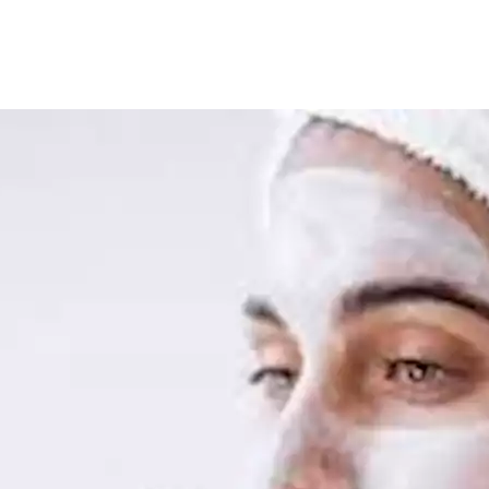
 البشرة ضرورة وليست مجرد رفاهية، إذ أن الالتزام بـ"روتين العنا