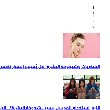
السكريات وشيخوخة البشرة- هل يُسبب السكر تكسر ا
انتبه| استخدام الموبايل يسبب شخوخة البشرة؟.. إليك