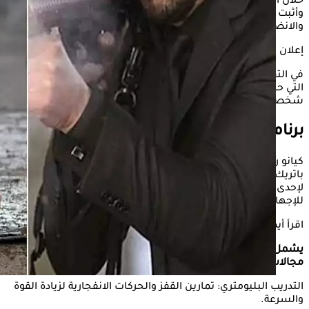
خلال أدواره في أفلام، مثل
جون ويك
وماتريكس وكونستانتين،
وأثبت أنه ليس فقط نجمًا أمام الكاميرا، بل نموذجًا للالتزام
والانضباط البدني، مما جعله مرجعًا رياضيًا لعشاق الحركة.
إعلان
في التقرير التالي، يستعرض موقع "الكونسلتو" أبرز الأسرار الصحية
التي حافظت على لياقة الفنان العالمي كيانو ريفز وسر تألقه في
شخصية جون ويك John Wick، وفقًا لموقع "Only my health".
برنامج تدريبي صارم وراء الكواليس
كيانو ريفز يتبع نظامًا تدريبيًا قاسيًا، وهو ما أكده مدربه الشخصي
باتريك مورفي، المحترف في مجال اللياقة البدنية، وفي تصريح
لإحدى وسائل الإعلام، قال مورفي: "إن القول بأن جسد كيانو تعرض
للإجهاد الشديد هو أقل من الحقيقة".
اقرأ أيضًا:
لقوم رشيق- اعرف فوائد مشروب ماء الخيار والنعناع
يشمل برنامج ريفز التدريبي جلسات متعددة أسبوعيًا تركّز على
مجالات متنوعة من اللياقة، أبرزها:
التدريب البليومتري: تمارين القفز والحركات الانفجارية لزيادة القوة
والسرعة.