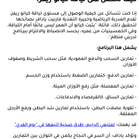
كيف تحصل على لياقة كيانو ريفز؟
إذا كنت تتسائل عن كيفية الوصول إلى مستوى لياقة كيانو ريفز،
تقدم المدربة الرياضية وخبيرة التغذية فارنيت ياداف نصائحها
لتحقيق ذلك، قائلة: "يثبت كيانو أن العمر ليس عائقًا أمام اللياقة،
وفي الخمسينيات من عمره، يجسد الانضباط والالتزام ببرنامج
تدريبي منظم".
يشمل هذا البرنامج:
- تمارين السحب والدفع العمودية: مثل سحب الشريط وصفوف
الأوزان.
- تمارين الدفع: كتمارين الضغط باستخدام وزن الجسم.
- تمارين المفصلة: مثل رفع الأوزان الميتة.
- تمارين الساق: كالقرفصاء والاندفاعات.
- تقوية عضلات البطن: باستخدام تمارين شد البطن ورفع الأرجل
المعلقة.
قد يهمك:
لمتبعي الرجيم- طرق صحية اتبعها في "يوم الفري"
وتؤكد ياداف: أن السر في النجاح يكمن في التوازن بين التمارين