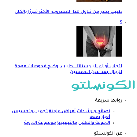
طبيب يحذر من تناول هذا المشروب: الأكثر ضررًا بالكلى
5
لتجنب أورام البروستاتا.. طبيب يوضح فحوصات مهمة
للرجال بعد سن الخمسين
روابط سريعة
نصائح وارشادات
أمراض مزمنة
تجميل وتخسيس
أخبار صحة
الأمومة والطفل
مالتيميديا
موسوعة الأدوية
عن الكونسلتو