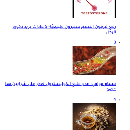
رفع هرمون التستوستيرون طبيعيًا- 5 عادات تزيد ذكورة
الرجل
3
حسام موافي: عدم علاج الكوليسترول خطر على شرايين هذا
عضو
4