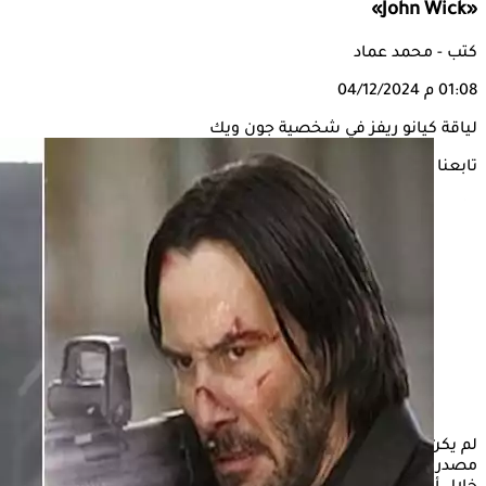
«John Wick»
كتب - محمد عماد
01:08 م
04/12/2024
لياقة كيانو ريفز في شخصية جون ويك
تابعنا على
لم يكن
كيانو ريفز
مجرد ممثل شهير في أفلام الحركة، بل أصبح
مصدر إلهام لكل من يسعى لتحقيق اللياقة البدنية والتميز من