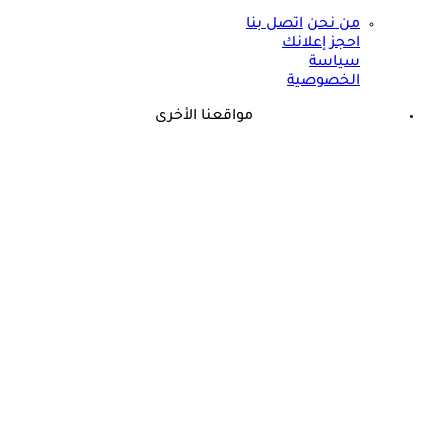
من نحن
اتصل بنا
احجز إعلانك
سياسة
الخصوصية
مواقعنا الأخرى
©
جميع الحقوق محفوظة لدى شركة جيميناي ميديا
حسام موافي: عدم علاج الكوليسترول خطر على شرايين هذا عضو