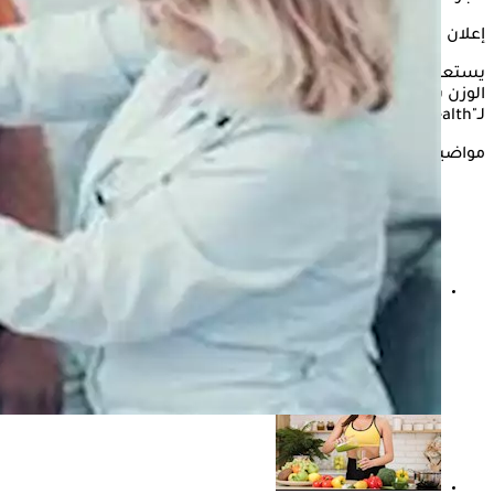
إعلان
يستعرض "الكونسلتو" في التقرير التالي، كيف يمكن الحفاظ على
الوزن بعد عمليات جراحة السمنة، والنظام الغذائي السليم، وفقًا
لـ"onlymyhealth".
مواضيع ذات صلة
استشارية تغذية توضح العلاقة بين فقدان الوزن السريع
وشيخوخة الجلد