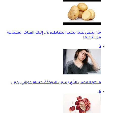
من ينبغي عليه تجنب البطاطس؟.. إليك الفئات الممنوعة
من تناولها
3
ما هو العصب الذي يسبب الدوخة؟- حسام موافي يجيب
4