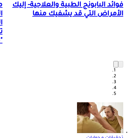
فوائد البابونج الطبية والعلاجية- إليك
م
الأمراض التي قد يشفيك منها
ا
ا
ت
"