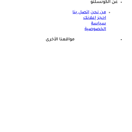
عن الكونسلتو
من نحن
اتصل بنا
احجز إعلانك
سياسة
الخصوصية
مواقعنا الأخرى
©
جميع الحقوق محفوظة لدى شركة جيميناي ميديا
ما هو العصب الذي يسبب الدوخة؟- حسام موافي يجيب