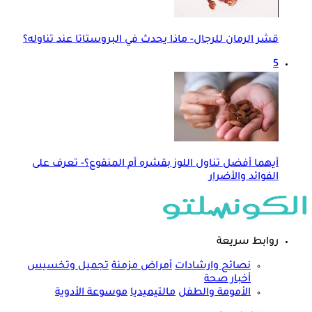
قشر الرمان للرجال- ماذا يحدث في البروستاتا عند تناوله؟
5
أيهما أفضل تناول اللوز بقشره أم المنقوع؟- تعرف على
الفوائد والأضرار
روابط سريعة
نصائح وارشادات
أمراض مزمنة
تجميل وتخسيس
أخبار صحة
الأمومة والطفل
مالتيميديا
موسوعة الأدوية