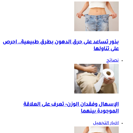
بذور تساعد على حرق الدهون بطرق طبيعية.. احرص
على تناولها
نصائح
الإسهال وفقدان الوزن- تعرف على العلاقة
الموجودة بينهما
اخبار التجميل