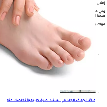
إعلان
وفي هذا الصدد، يوضح " الكونسلتو"، فوائد
زيت الأطفال
في تعزيز
صحة البشرة، وذلك حسبما جاء في موقع، " verywellhealth.
مواضيع ذات صلة
علاج مسام الوجه- 5 نصائح لتضييقها
وداعًا لجفاف الجلد في الشتاء- طرق طبيعية تخلصك منه