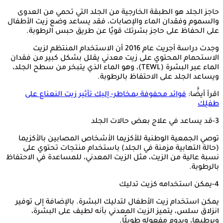
حاجز الجلد هو الطبقة الخارجية من الجلد التي تحمي من العدوى
والسموم وفقدان الماء والإصابات، فقد يساعد وضع زيت الأطفال
على الحفاظ على حاجز بشرتك قويًا عن طريق حبس الرطوبة.
وجدت دراسة أجريت عام 2016 أن الاستخدام المنتظم لزيت
الاستحمام المحتوي على زيت معدني يقلل بشكل كبير من فقدان
الماء عبر البشرة (TEWL)، وهو الماء الذي يتبخر من سطح الجلد،
ويساعد الجلد على الاحتفاظ بالرطوبة.
اقرأ أيضًَا:
فوائد محفوفة بمخاطر- إليك تأثير زيت النعناع على
طفلِك
3-قد يساعد في علاج بعض حالات الجلد
توصي الجمعية الوطنية للأكزيما الأشخاص المصابين بالأكزيما
(حالة التهابية مزمنة في الجلد) باستخدام منتجات تحتوي على
نسبة عالية من الزيت، مثل الزيت المعدني، للمساعدة في الاحتفاظ
بالرطوبة.
4-يمكن استخدامه كزيت تدليك
يمكن استخدام زيت الأطفال لتدليك البشرة. بالإضافة إلى توفير
انزلاق سلس، يتميز الزيت المعدني بأنه لطيف على البشرة،
ويرطبها، ويدوم مفعوله طويلًا.