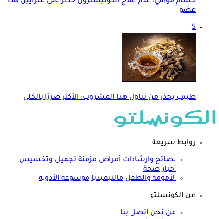
حسام موافي: عدم علاج الكوليسترول خطر على شرايين هذا
عضو
5
طبيب يحذر من تناول هذا المشروب: الأكثر ضررًا بالكلى
روابط سريعة
نصائح وارشادات
أمراض مزمنة
تجميل وتخسيس
أخبار صحة
الأمومة والطفل
مالتيميديا
موسوعة الأدوية
عن الكونسلتو
من نحن
اتصل بنا