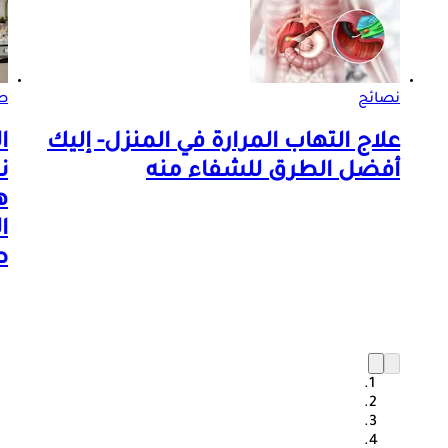
نصائح
صو
علاج التهاب المرارة في المنزل- إليك
ا
أفضل الطرق للشفاء منه
ن
ه
ا
ص