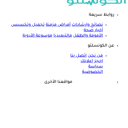
روابط سريعة
نصائح وارشادات
أمراض مزمنة
تجميل وتخسيس
أخبار صحة
الأمومة والطفل
مالتيميديا
موسوعة الأدوية
عن الكونسلتو
من نحن
اتصل بنا
احجز إعلانك
سياسة
الخصوصية
مواقعنا الأخرى
©
جميع الحقوق محفوظة لدى شركة جيميناي ميديا