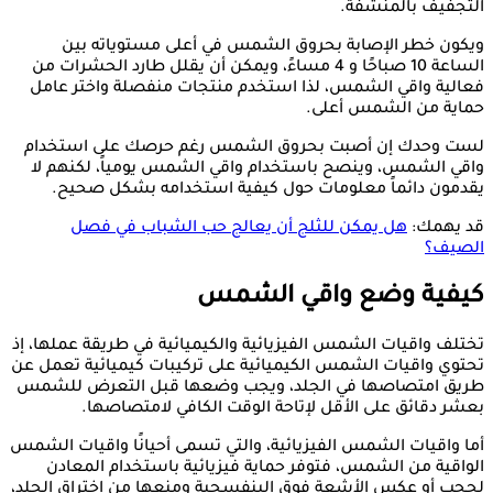
التجفيف بالمنشفة.
ويكون خطر الإصابة بحروق الشمس في أعلى مستوياته بين
الساعة 10 صباحًا و 4 مساءً، ويمكن أن يقلل طارد الحشرات من
فعالية واقي الشمس، لذا استخدم منتجات منفصلة واختر عامل
حماية من الشمس أعلى.
لست وحدك إن أصبت بحروق الشمس رغم حرصك على استخدام
واقي الشمس، وينصح باستخدام واقي الشمس يومياً، لكنهم لا
يقدمون دائماً معلومات حول كيفية استخدامه بشكل صحيح.
قد يهمك:
هل يمكن للثلج أن يعالج حب الشباب في فصل
الصيف؟
كيفية وضع واقي الشمس
تختلف واقيات الشمس الفيزيائية والكيميائية في طريقة عملها، إذ
تحتوي واقيات الشمس الكيميائية على تركيبات كيميائية تعمل عن
طريق امتصاصها في الجلد، ويجب وضعها قبل التعرض للشمس
بعشر دقائق على الأقل لإتاحة الوقت الكافي لامتصاصها.
أما واقيات الشمس الفيزيائية، والتي تسمى أحيانًا واقيات الشمس
الواقية من الشمس، فتوفر حماية فيزيائية باستخدام المعادن
لحجب أو عكس الأشعة فوق البنفسجية ومنعها من اختراق الجلد،