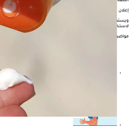
أشعة الشمس.
إعلان
ويستعرض "الكونسلتو" في السطور التالية، الطريقة المثالية
لاستخدام كريم واقي الشمس، وذلك بحسب "verywellhealth".
مواضيع ذات صلة
علاج حروق الشمس- احذر الوقوع في هذه الأخطاء لضمان
الشفاء