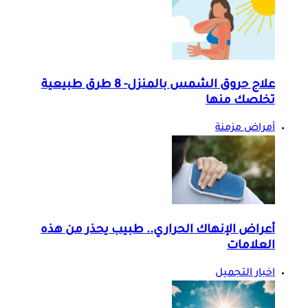
علاج حروق الشمس بالمنزل- 8 طرق طبيعية
تخلصك منها
أمراض مزمنة
أعراض الإنهاك الحراري.. طبيب يحذر من هذه
العلامات
اخبار التجميل