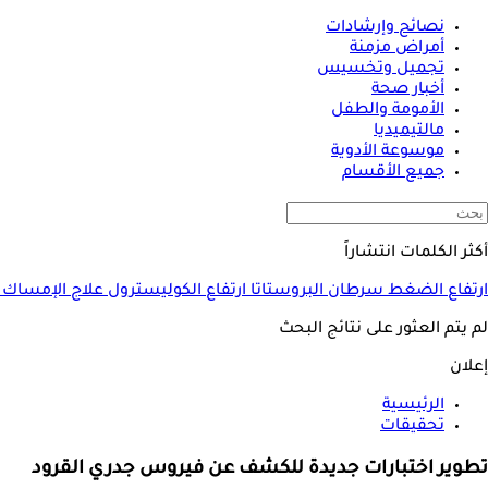
نصائح وإرشادات
أمراض مزمنة
تجميل وتخسيس
أخبار صحة
الأمومة والطفل
مالتيميديا
موسوعة الأدوية
جميع الأقسام
أكثر الكلمات انتشاراً
ارتفاع الضغط
سرطان البروستاتا
ارتفاع الكوليسترول
علاج الإمساك
لم يتم العثور على نتائج البحث
إعلان
الرئيسية
تحقيقات
تطوير اختبارات جديدة للكشف عن فيروس جدري القرود