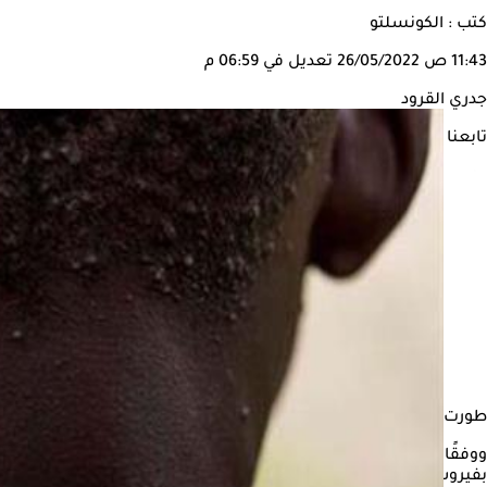
كتب : الكونسلتو
11:43 ص
26/05/2022
تعديل في 06:59 م
جدري القرود
تابعنا على
طورت شركة "روش" للرعاية الطبية، 3 مجموعات اختبار للكشف عن فيروس جدري القرود، وسط انتشار المرض في أوروبا وأمريكا الشمالية، وهما منطقتان لا يتوطن فيهما الفيروس في العادة.
بفيروس جدري القرود".