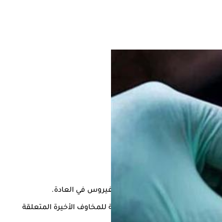
وقع "سكاي نيوز عربية"، ذكرت الشركة السويسرية، في بيان على موقعها الرسمي: "طورت روش وشركتها الفرعية -TIB Molbiol- ثلاث مجموعات اختبار فريدة استجابة للمخاوف الأخيرة المتعلقة