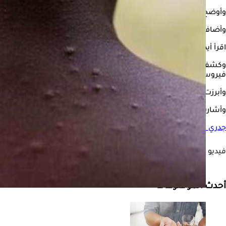
وأوضح توماس شينكر، الرئيس التنفيذي للشركة: "طورت روش بسرعة 
وأضاف: "أدوات التشخيص ضرورية للاستجابة ومواجهة تحديات الصحة الع
اقرأ أيضًا:
مضاد فيروسات قد يكون فعالًا ضد جدري القردة- دراسة ت
وكشفت الشركة أن المجموعة الأولى تكشف فيروسات أورثوبوكس بصفة عا
فيروسات أورثوبوكس وجدري القرود في وقت واحد.
وأبرزت أن هذه الفحوصات تكتشف فيروسات أورثوبوكس، بما في ذلك فيروس جدري القرود، 
وأشارت إلى أن مجموعات الاختبار "متاحة للاستخدام البحثي في غالبية ا
جدري القرود
اختبارات لكشف جدري القرود
فيديو قد يعجبك
أحدث الموضوعات