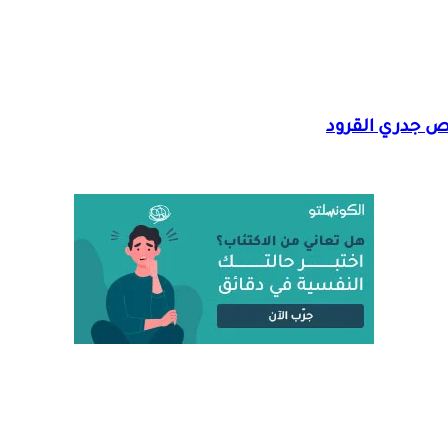
ص جدري القرود