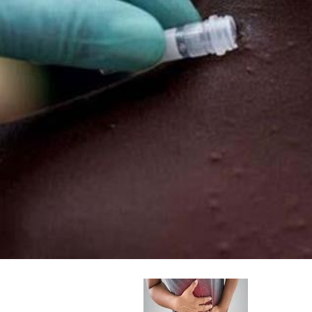
كبيرة مجموعة جديدة من الاختبارات التي تكتشف فيروس
جدري القر
امة الناشئة، لأنها تعزز تدابير الاستجابة مثل جهود التعقب واسترا
كشفه
مة (بما فيها جدري القرود)، أما الثانية فهي اختبار لكشف جدري ال
باستخدام تقنية "qPCR" أو "البي سي آر الكمي".
لبلدان حول العالم".