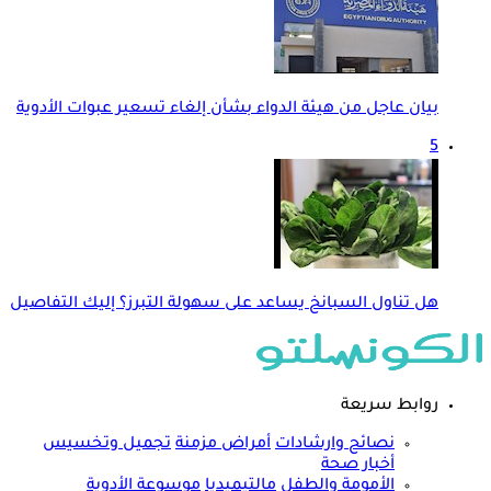
بيان عاجل من هيئة الدواء بشأن إلغاء تسعير عبوات الأدوية
5
هل تناول السبانخ يساعد على سهولة التبرز؟ إليك التفاصيل
روابط سريعة
نصائح وارشادات
أمراض مزمنة
تجميل وتخسيس
أخبار صحة
الأمومة والطفل
مالتيميديا
موسوعة الأدوية