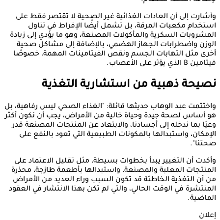
لإضافة النكهة للطعام.
وأشارت إلى أن العادات الغذائية غير الصحية لا تقتصر فقط على
استخدام مكعبات المرقة، بل تشمل أيضًا الإفراط في تناول
المشروبات السكرية والمأكولات المصنعة، وهو ما يؤدي إلى زيادة
الوزن واضطرابات الجهاز الهضمي، بالإضافة إلى مشاكل صحية
أخرى مثل التهابات الجسم ونقص الفيتامينات المهمة، خصوصًا
فيتامين B الذي يؤثر على الأعصاب.
نصيحة ذهبية من استشارية التغذية
واختتمت عبد الوهاب حديثها قائلة: "الغذاء الصحي ليس رفاهية، بل
هو أساس لصحة جيدة وحياة خالية من الأمراض، يجب أن نكون أكثر
وعيًا بما ندخله إلى أجسادنا، والابتعاد عن المنتجات المصنعة قدر
الإمكان، واستبدالها بالمكونات الطبيعية التي تعود بالنفع على
صحتنا".
وأكدت أن التغيير يبدأ بخطوات بسيطة، مثل تقليل الاعتماد على
المنتجات المعلبة والمصنعة، واستبدالها بأطعمة طازجة، محذرة
من أن التغذية الخاطئة قد تكون السبب وراء العديد من الأمراض
المنتشرة في الوقت الحالي، والتي لم تكن بهذا الانتشار في العقود
الماضية.
إعلان