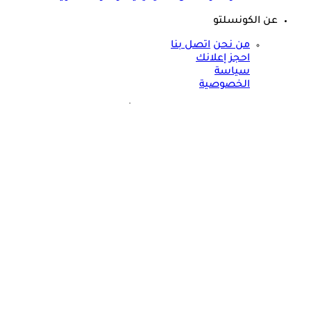
عن الكونسلتو
من نحن
اتصل بنا
احجز إعلانك
سياسة
الخصوصية
مواقعنا الأخرى
©
جميع الحقوق محفوظة لدى شركة جيميناي ميديا
حسام موافي يحذر: علامة في الوجه تكشف عن مرض مناعي خطير