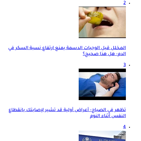
2
المخلل قبل الوجبات الدسمة يمنع ارتفاع نسبة السكر في
الدم- هل هذا صحيح؟
3
تظهر في الصباح- أعراض أولية قد تشير لإصابتك بانقطاع
النفس أثناء النوم
4