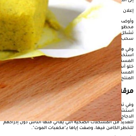
إلى التخلص منه فورًا.
إعلان
وأوضحت الهيئات الرقابية أن المنتج يحتوي على ألوان صناعية
محظورة، مثل "Dimethy1 Yellow- Sudan I- Sudan IV"، والتي قد
تشكل مخاطر صحية جسيمة، ما دفع السلطات لاتخاذ إجراءات
سحب المنتج من الأسواق.
وفي هذا السياق، أكدت الهيئة العامة للغذاء والدواء السعودية أن
استخدام هذه المواد قد يؤدي إلى تأثيرات ضارة على صحة
المستهلك، فيما شددت وزارة التغير المناخي والبيئة الإماراتية على
خلو أسواقها من هذا المنتج، مع استمرار الرقابة لحماية
المستهلكين، وصنفت الهيئة العامة للغذاء والتغذية الكويتية
المنتج كـ"خطر صحي"، ونصحت بالتخلص منه.
مرقة الدجاج.. "مكعبات الموت"
وفي تعليقها على هذه القضية، أوضحت د. دينا عبد الوهاب،
استشاري التغذية العلاجية، في تصريحات تليفزيونية، أن مرقة
الدجاج ليست مجرد إضافة للطعام، بل قد تكون سببًا مباشرًا
للعديد من المشكلات الصحية التي يعاني منها الناس دون إدراكهم
للخطر الكامن فيها، وصفت إياها بـ"مكعبات الموت".