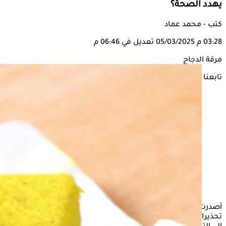
يهدد الصحة؟
كتب - محمد عماد
03:28 م
05/03/2025
تعديل في 06:46 م
مرقة الدجاج
تابعنا على
أصدرت ثلاث دول خليجية، هي السعودية والكويت والإمارات،
تحذيرات رسمية من منتج
مرقة الدجاج
شهير، داعية المستهلكين