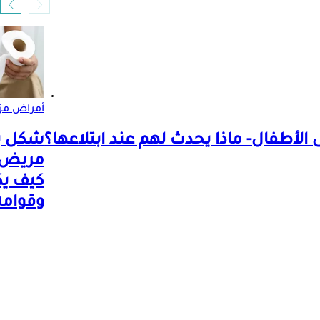
أمراض مز
ى الأطفال- ماذا يحدث لهم عند ابتلاعها؟
شكل بر
مريض ا
كيف يك
وقوامه