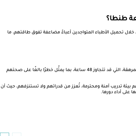
معة طنطا؟
 خلال تحميل الأطباء المتواجدين أعباءً مضاعفة تفوق طاقتهم، ما
وشددت على رفضها القاطع لأي شكل من أشكال التعسف أو تحميل الأطباء ما يفوق طاقتهم من ساعات العمل الممتدة والنبطشيات المرهقة، التي قد تتجاوز 48 ساعة، بما يمثِّل خطرًا بالغًا على صحتهم
 بيئة تدريب آمنة ومحترمة، تُعزز من قدراتهم ولا تستنزفهم، حيث أن
على أداء دورها.