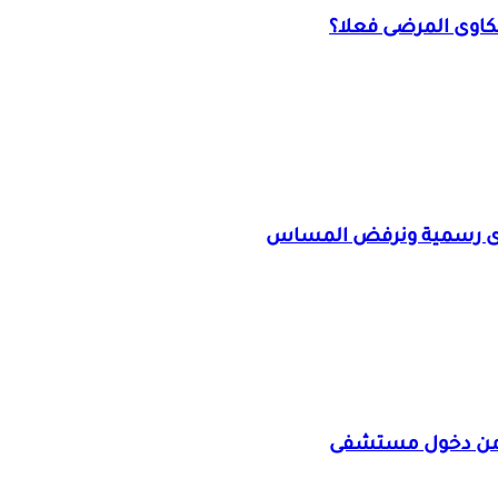
كاوى المرضى فعلا؟
اوى رسمية ونرفض المساس
از من دخول مستشفى