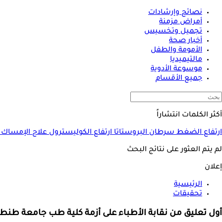
نصائح وإرشادات
أمراض مزمنة
تجميل وتخسيس
أخبار صحة
الأمومة والطفل
مالتيميديا
موسوعة الأدوية
جميع الأقسام
أكثر الكلمات انتشاراً
ارتفاع الضغط
سرطان البروستاتا
ارتفاع الكوليسترول
علاج الإمساك
لم يتم العثور على نتائج البحث
إعلان
الرئيسية
تحقيقات
أول تعليق من نقابة الأطباء على أزمة كلية طب جامعة طنطا