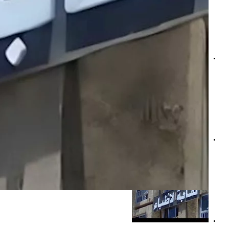
نقابة الأطباء تنظم ورشة عمل حول حق المرأة في ولادة آمنة وك
إحالة طبيبة إلى لجنة آداب المهنة بعد شكاوى بشأن محتوى بمو