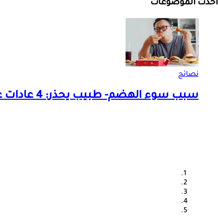
أحدث الموضوعات
نصائح
سبب سوء الهضم- طبيب يحذر: 4 عادات غذائية خاطئة تضر معدتك